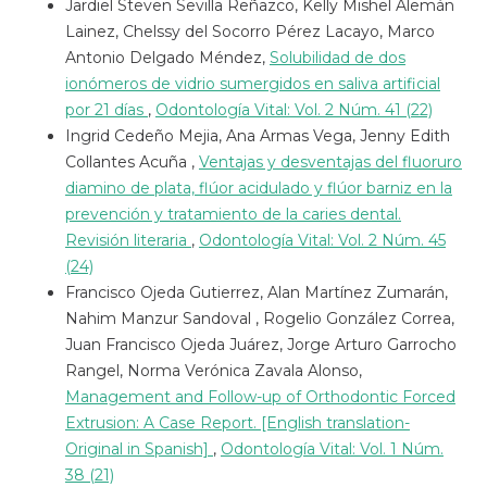
Jardiel Steven Sevilla Reñazco, Kelly Mishel Alemán
Lainez, Chelssy del Socorro Pérez Lacayo, Marco
Antonio Delgado Méndez,
Solubilidad de dos
ionómeros de vidrio sumergidos en saliva artificial
por 21 días
,
Odontología Vital: Vol. 2 Núm. 41 (22)
Ingrid Cedeño Mejia, Ana Armas Vega, Jenny Edith
Collantes Acuña ,
Ventajas y desventajas del fluoruro
diamino de plata, flúor acidulado y flúor barniz en la
prevención y tratamiento de la caries dental.
Revisión literaria
,
Odontología Vital: Vol. 2 Núm. 45
(24)
Francisco Ojeda Gutierrez, Alan Martínez Zumarán,
Nahim Manzur Sandoval , Rogelio González Correa,
Juan Francisco Ojeda Juárez, Jorge Arturo Garrocho
Rangel, Norma Verónica Zavala Alonso,
Management and Follow-up of Orthodontic Forced
Extrusion: A Case Report. [English translation-
Original in Spanish]
,
Odontología Vital: Vol. 1 Núm.
38 (21)