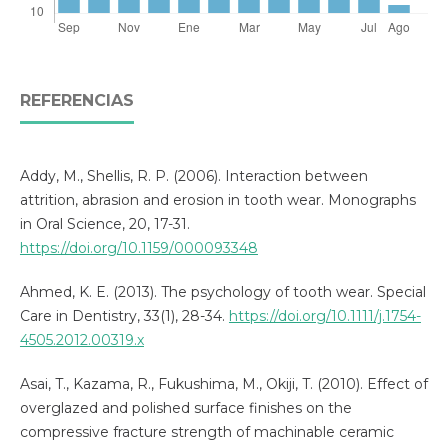
REFERENCIAS
Addy, M., Shellis, R. P. (2006). Interaction between
attrition, abrasion and erosion in tooth wear. Monographs
in Oral Science, 20, 17-31.
https://doi.org/10.1159/000093348
Ahmed, K. E. (2013). The psychology of tooth wear. Special
Care in Dentistry, 33(1), 28-34.
https://doi.org/10.1111/j.1754-
4505.2012.00319.x
Asai, T., Kazama, R., Fukushima, M., Okiji, T. (2010). Effect of
overglazed and polished surface finishes on the
compressive fracture strength of machinable ceramic