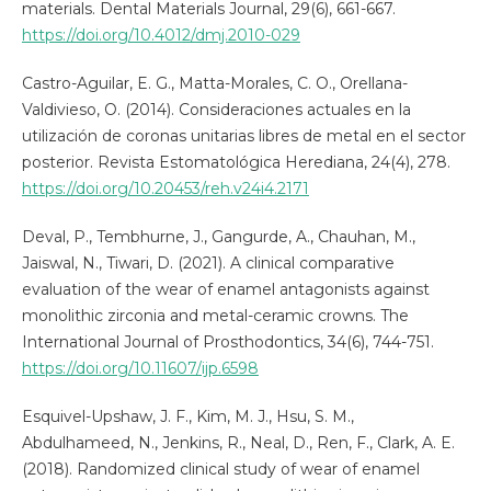
materials. Dental Materials Journal, 29(6), 661-667.
https://doi.org/10.4012/dmj.2010-029
Castro-Aguilar, E. G., Matta-Morales, C. O., Orellana-
Valdivieso, O. (2014). Consideraciones actuales en la
utilización de coronas unitarias libres de metal en el sector
posterior. Revista Estomatológica Herediana, 24(4), 278.
https://doi.org/10.20453/reh.v24i4.2171
Deval, P., Tembhurne, J., Gangurde, A., Chauhan, M.,
Jaiswal, N., Tiwari, D. (2021). A clinical comparative
evaluation of the wear of enamel antagonists against
monolithic zirconia and metal-ceramic crowns. The
International Journal of Prosthodontics, 34(6), 744-751.
https://doi.org/10.11607/ijp.6598
Esquivel-Upshaw, J. F., Kim, M. J., Hsu, S. M.,
Abdulhameed, N., Jenkins, R., Neal, D., Ren, F., Clark, A. E.
(2018). Randomized clinical study of wear of enamel