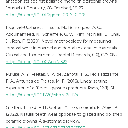
antagonists against polished monolithic zirconia crowns.
Journal of Dentistry, 68(October), 19-27.
https://doi.org/10.1016/j.jdent.2017.10.005
Esquivel-Upshaw, J., Hsu, S. M.; Bohórquez, A. C.,
Abdulhameed, N., Scheiffele, G. W., Kim, M.; Neal, D., Chai,
J. , Ren, F. (2020). Novel methodology for measuring
intraoral wear in enamel and dental restorative materials.
Clinical and Experimental Dental Research, 6(6), 677-685.
https://doi.org/10.1002/cre2.322
Furuse, A. Y., Freitas, C. A. de, Zanotti, T. S., Piola Rizzante,
F. A., Antunes de Freitas, M. F. (2016). Linear setting
expansion of different gypsum products. Rsbo, 12(1), 61.
https://doi.org/10.21726/rsbo.v12i1.174
Ghaffari, T., Rad, F. H., Goftari, A., Pashazadeh, F., Ataei, K.
(2022). Natural teeth wear opposite to glazed and polished
ceramic crowns: A systematic review.