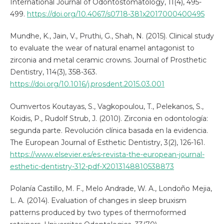
International Journal of Odontostomatology, 11(4), 495-
499.
https://doi.org/10.4067/s0718-381x2017000400495
Mundhe, K., Jain, V., Pruthi, G., Shah, N. (2015). Clinical study
to evaluate the wear of natural enamel antagonist to
zirconia and metal ceramic crowns. Journal of Prosthetic
Dentistry, 114(3), 358-363.
https://doi.org/10.1016/j.prosdent.2015.03.001
Oumvertos Koutayas, S., Vagkopoulou, T., Pelekanos, S.,
Koidis, P., Rudolf Strub, J. (2010). Zirconia en odontología:
segunda parte. Revolución clínica basada en la evidencia.
The European Journal of Esthetic Dentistry, 3(2), 126-161.
https://www.elsevier.es/es-revista-the-european-journal-
esthetic-dentistry-312-pdf-X2013148810538873
Polanía Castillo, M. F., Melo Andrade, W. A., Londoño Mejia,
L. A. (2014). Evaluation of changes in sleep bruxism
patterns produced by two types of thermoformed