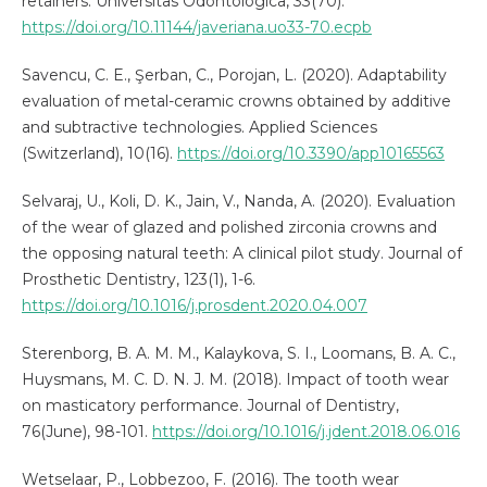
retainers. Universitas Odontologica, 33(70).
https://doi.org/10.11144/javeriana.uo33-70.ecpb
Savencu, C. E., Şerban, C., Porojan, L. (2020). Adaptability
evaluation of metal-ceramic crowns obtained by additive
and subtractive technologies. Applied Sciences
(Switzerland), 10(16).
https://doi.org/10.3390/app10165563
Selvaraj, U., Koli, D. K., Jain, V., Nanda, A. (2020). Evaluation
of the wear of glazed and polished zirconia crowns and
the opposing natural teeth: A clinical pilot study. Journal of
Prosthetic Dentistry, 123(1), 1-6.
https://doi.org/10.1016/j.prosdent.2020.04.007
Sterenborg, B. A. M. M., Kalaykova, S. I., Loomans, B. A. C.,
Huysmans, M. C. D. N. J. M. (2018). Impact of tooth wear
on masticatory performance. Journal of Dentistry,
76(June), 98-101.
https://doi.org/10.1016/j.jdent.2018.06.016
Wetselaar, P., Lobbezoo, F. (2016). The tooth wear