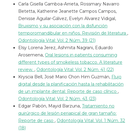
Carla Gisella Gamboa-Arrieta, Rossmary Navarro
Betetta, Katherine Jeanette Campos Campos,
Denisse Aguilar-Gálvez, Evelyn Alvarez Vidigal,
Bruxismo y su asociación con la disfunción
temporomandibular en niños. Revisión de literatura
,
Odontología Vital: Vol. 2 Núm. 39 (21)
Elsy Lorena Jerez, Ashmita Nagrani, Eduardo
Arosemena,
Oral lesions in patients consuming
different types of smokeless tobacco. A literature
review.
,
Odontología Vital: Vol. 2 Núm. 41 (22)
Kryscia Bell, José Mario Chon Him Guzmán,
Flujo
digital desde la planificación hasta la rehabilitación
de un implante dental: Reporte de caso clínico
,
Odontología Vital: Vol. 2 Núm. 43 (23)
Edgar Pabón, Mayid Barzuna,
Tratamiento no
quirúrgico de lesión periapical de gran tamaño:
Reporte de caso
,
Odontología Vital: Vol. 1 Núm. 32
(18)