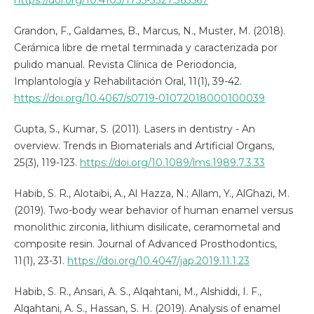
https://doi.org/10.4103/1735-3327.363567
Grandon, F., Galdames, B., Marcus, N., Muster, M. (2018).
Cerámica libre de metal terminada y caracterizada por
pulido manual. Revista Clínica de Periodoncia,
Implantología y Rehabilitación Oral, 11(1), 39-42.
https://doi.org/10.4067/s0719-01072018000100039
Gupta, S., Kumar, S. (2011). Lasers in dentistry - An
overview. Trends in Biomaterials and Artificial Organs,
25(3), 119-123.
https://doi.org/10.1089/lms.1989.7.3.33
Habib, S. R., Alotaibi, A., Al Hazza, N.; Allam, Y., AlGhazi, M.
(2019). Two-body wear behavior of human enamel versus
monolithic zirconia, lithium disilicate, ceramometal and
composite resin. Journal of Advanced Prosthodontics,
11(1), 23-31.
https://doi.org/10.4047/jap.2019.11.1.23
Habib, S. R., Ansari, A. S., Alqahtani, M., Alshiddi, I. F.,
Alqahtani, A. S., Hassan, S. H. (2019). Analysis of enamel