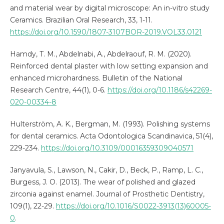
and material wear by digital microscope: An in-vitro study
Ceramics. Brazilian Oral Research, 33, 1-11.
https://doi.org/10.1590/1807-3107BOR-2019.VOL33.0121
Hamdy, T. M., Abdelnabi, A., Abdelraouf, R. M. (2020).
Reinforced dental plaster with low setting expansion and
enhanced microhardness. Bulletin of the National
Research Centre, 44(1), 0-6.
https://doi.org/10.1186/s42269-
020-00334-8
Hulterström, A. K., Bergman, M. (1993). Polishing systems
for dental ceramics. Acta Odontologica Scandinavica, 51(4),
229-234.
https://doi.org/10.3109/00016359309040571
Janyavula, S., Lawson, N., Cakir, D., Beck, P., Ramp, L. C.,
Burgess, J. O. (2013). The wear of polished and glazed
zirconia against enamel. Journal of Prosthetic Dentistry,
109(1), 22-29.
https://doi.org/10.1016/S0022-3913(13)60005-
0
.