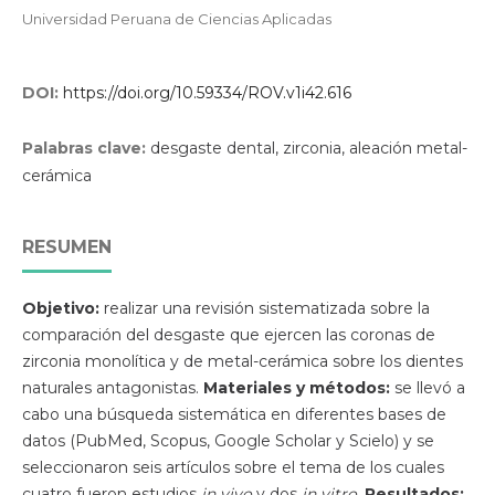
Universidad Peruana de Ciencias Aplicadas
DOI:
https://doi.org/10.59334/ROV.v1i42.616
Palabras clave:
desgaste dental, zirconia, aleación metal-
cerámica
RESUMEN
Objetivo:
realizar una revisión sistematizada sobre la
comparación del desgaste que ejercen las coronas de
zirconia monolítica y de metal-cerámica sobre los dientes
naturales antagonistas.
Materiales y métodos:
se llevó a
cabo una búsqueda sistemática en diferentes bases de
datos (PubMed, Scopus, Google Scholar y Scielo) y se
seleccionaron seis artículos sobre el tema de los cuales
cuatro fueron estudios
in vivo
y dos
in vitro
.
Resultados: