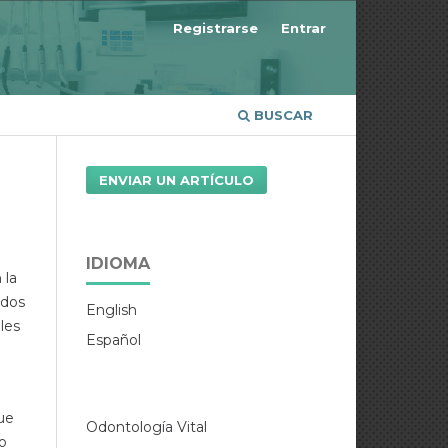
Registrarse
Entrar
BUSCAR
ENVIAR UN ARTÍCULO
IDIOMA
 la
idos
English
ales
Español
ue
Odontología Vital
jo