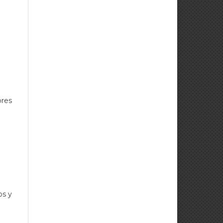
ores
os y