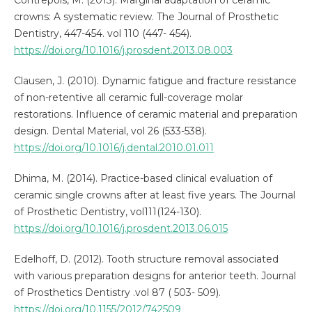
Contrepois, M. (2013). Marginal adaptation of ceramic
crowns: A systematic review. The Journal of Prosthetic
Dentistry, 447-454. vol 110 (447- 454).
https://doi.org/10.1016/j.prosdent.2013.08.003
Clausen, J. (2010). Dynamic fatigue and fracture resistance
of non-retentive all ceramic full-coverage molar
restorations. Influence of ceramic material and preparation
design. Dental Material, vol 26 (533-538).
https://doi.org/10.1016/j.dental.2010.01.011
Dhima, M. (2014). Practice-based clinical evaluation of
ceramic single crowns after at least five years. The Journal
of Prosthetic Dentistry, vol111(124-130).
https://doi.org/10.1016/j.prosdent.2013.06.015
Edelhoff, D. (2012). Tooth structure removal associated
with various preparation designs for anterior teeth. Journal
of Prosthetics Dentistry .vol 87 ( 503- 509).
https://doi.org/10.1155/2012/742509