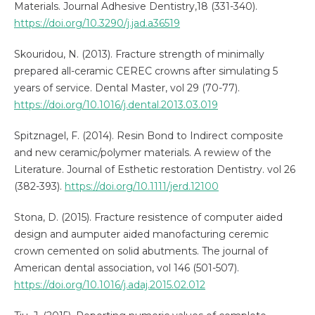
Materials. Journal Adhesive Dentistry,18 (331-340).
https://doi.org/10.3290/j.jad.a36519
Skouridou, N. (2013). Fracture strength of minimally
prepared all-ceramic CEREC crowns after simulating 5
years of service. Dental Master, vol 29 (70-77).
https://doi.org/10.1016/j.dental.2013.03.019
Spitznagel, F. (2014). Resin Bond to Indirect composite
and new ceramic/polymer materials. A rewiew of the
Literature. Journal of Esthetic restoration Dentistry. vol 26
(382-393).
https://doi.org/10.1111/jerd.12100
Stona, D. (2015). Fracture resistence of computer aided
design and aumputer aided manofacturing ceremic
crown cemented on solid abutments. The journal of
American dental association, vol 146 (501-507).
https://doi.org/10.1016/j.adaj.2015.02.012