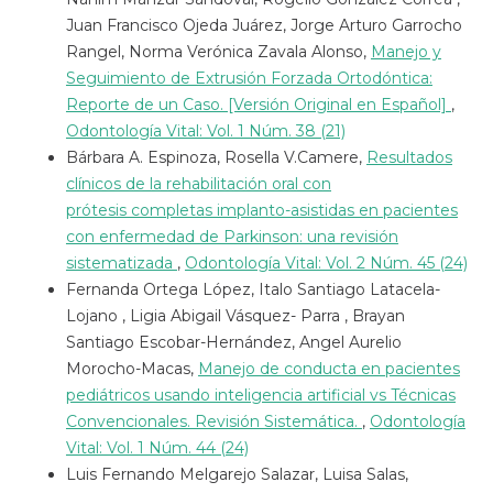
Juan Francisco Ojeda Juárez, Jorge Arturo Garrocho
Rangel, Norma Verónica Zavala Alonso,
Manejo y
Seguimiento de Extrusión Forzada Ortodóntica:
Reporte de un Caso. [Versión Original en Español]
,
Odontología Vital: Vol. 1 Núm. 38 (21)
Bárbara A. Espinoza, Rosella V.Camere,
Resultados
clínicos de la rehabilitación oral con
prótesis completas implanto-asistidas en pacientes
con enfermedad de Parkinson: una revisión
sistematizada
,
Odontología Vital: Vol. 2 Núm. 45 (24)
Fernanda Ortega López, Italo Santiago Latacela-
Lojano , Ligia Abigail Vásquez- Parra , Brayan
Santiago Escobar-Hernández, Angel Aurelio
Morocho-Macas,
Manejo de conducta en pacientes
pediátricos usando inteligencia artificial vs Técnicas
Convencionales. Revisión Sistemática.
,
Odontología
Vital: Vol. 1 Núm. 44 (24)
Luis Fernando Melgarejo Salazar, Luisa Salas,