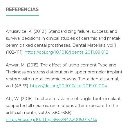
REFERENCIAS
Anusavice, K. (2012 ). Standardizing failure, success, and
survival decisions in clinical studies of ceramic and metal-
ceramic fixed dental prostheses. Dental Materials, vol 1
(102–111).
https://doi.org/10.1016/j.dental.2011.09.012
Anwar, M. (2015). The effect of luting cement Type and
Thickness on stress distribution in upper premolar implant
restore with metal ceramic crowns. Tanta dental journal,
vol1 (48-55).
https://doi.org/10.1016/j.tdj.2015.01.004
Att, W. (2016). Fracture resistance of single-tooth implant-
supported all ceramic restorations after exposure to the
artificial mouth, vol 33 (380–386).
https://doi.org/10.1111/j.1365-2842.2005.01571.x