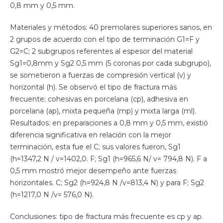
0,8 mm y 0,5 mm.
Materiales y métodos: 40 premolares superiores sanos, en
2 grupos de acuerdo con el tipo de terminación G1=F y
G2=C; 2 subgrupos referentes al espesor del material
Sg1=0,8mm y Sg2 0,5 mm (5 coronas por cada subgrupo),
se sometieron a fuerzas de compresión vertical (v) y
horizontal (h). Se observó el tipo de fractura más
frecuente; cohesivas en porcelana (cp), adhesiva en
porcelana (ap), mixta pequeña (mp) y mixta larga (ml).
Resultados: en preparaciones a 0,8 mm y 0,5 mm, existió
diferencia significativa en relación con la mejor
terminación, esta fue el C; sus valores fueron, Sg1
(h=1347,2 N / v=1402,0. F; Sg1 (h=965,6 N/ v= 794,8 N). F a
0,5 mm mostró mejor desempeño ante fuerzas
horizontales. C; Sg2 (h=924,8 N /v=813,4 N) y para F; Sg2
(h=1217,0 N /v= 576,0 N).
Conclusiones: tipo de fractura más frecuente es cp y ap.