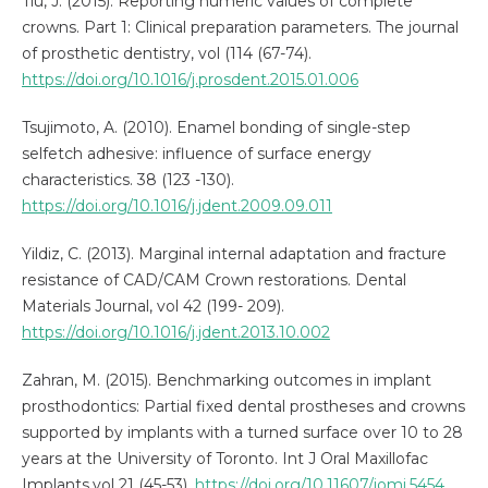
Tiu, J. (2015). Reporting numeric values of complete
crowns. Part 1: Clinical preparation parameters. The journal
of prosthetic dentistry, vol (114 (67-74).
https://doi.org/10.1016/j.prosdent.2015.01.006
Tsujimoto, A. (2010). Enamel bonding of single-step
selfetch adhesive: influence of surface energy
characteristics. 38 (123 -130).
https://doi.org/10.1016/j.jdent.2009.09.011
Yildiz, C. (2013). Marginal internal adaptation and fracture
resistance of CAD/CAM Crown restorations. Dental
Materials Journal, vol 42 (199- 209).
https://doi.org/10.1016/j.jdent.2013.10.002
Zahran, M. (2015). Benchmarking outcomes in implant
prosthodontics: Partial fixed dental prostheses and crowns
supported by implants with a turned surface over 10 to 28
years at the University of Toronto. Int J Oral Maxillofac
Implants.vol 21 (45-53).
https://doi.org/10.11607/jomi.5454