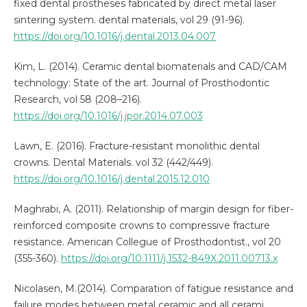
fixed dental prostheses fabricated by direct metal laser
sintering system. dental materials, vol 29 (91-96).
https://doi.org/10.1016/j.dental.2013.04.007
Kim, L. (2014). Ceramic dental biomaterials and CAD/CAM
technology: State of the art. Journal of Prosthodontic
Research, vol 58 (208–216).
https://doi.org/10.1016/j.jpor.2014.07.003
Lawn, E. (2016). Fracture-resistant monolithic dental
crowns. Dental Materials. vol 32 (442/449).
https://doi.org/10.1016/j.dental.2015.12.010
Maghrabi, A. (2011). Relationship of margin design for fiber-
reinforced composite crowns to compressive fracture
resistance. American Collegue of Prosthodontist., vol 20
(355-360).
https://doi.org/10.1111/j.1532-849X.2011.00713.x
Nicolasen, M.(2014). Comparation of fatigue resistance and
failure modes between metal ceramic and all cerami