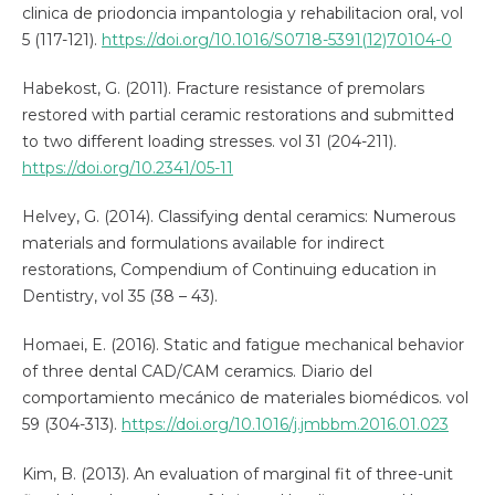
clinica de priodoncia impantologia y rehabilitacion oral, vol
5 (117-121).
https://doi.org/10.1016/S0718-5391(12)70104-0
Habekost, G. (2011). Fracture resistance of premolars
restored with partial ceramic restorations and submitted
to two different loading stresses. vol 31 (204-211).
https://doi.org/10.2341/05-11
Helvey, G. (2014). Classifying dental ceramics: Numerous
materials and formulations available for indirect
restorations, Compendium of Continuing education in
Dentistry, vol 35 (38 – 43).
Homaei, E. (2016). Static and fatigue mechanical behavior
of three dental CAD/CAM ceramics. Diario del
comportamiento mecánico de materiales biomédicos. vol
59 (304-313).
https://doi.org/10.1016/j.jmbbm.2016.01.023
Kim, B. (2013). An evaluation of marginal fit of three-unit