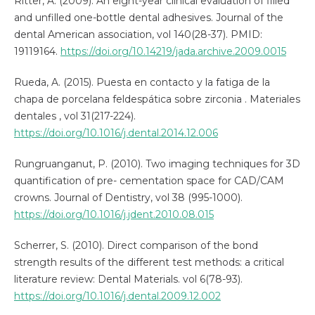
Ritter, A. (2009). An eight-year clinical evaluation of filled
and unfilled one-bottle dental adhesives. Journal of the
dental American association, vol 140(28-37). PMID:
19119164.
https://doi.org/10.14219/jada.archive.2009.0015
Rueda, A. (2015). Puesta en contacto y la fatiga de la
chapa de porcelana feldespática sobre zirconia . Materiales
dentales , vol 31(217-224).
https://doi.org/10.1016/j.dental.2014.12.006
Rungruanganut, P. (2010). Two imaging techniques for 3D
quantification of pre- cementation space for CAD/CAM
crowns. Journal of Dentistry, vol 38 (995-1000).
https://doi.org/10.1016/j.jdent.2010.08.015
Scherrer, S. (2010). Direct comparison of the bond
strength results of the different test methods: a critical
literature review: Dental Materials. vol 6(78-93).
https://doi.org/10.1016/j.dental.2009.12.002