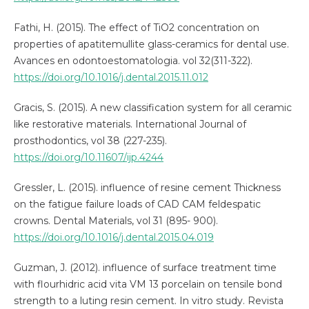
Fathi, H. (2015). The effect of TiO2 concentration on
properties of apatitemullite glass-ceramics for dental use.
Avances en odontoestomatologia. vol 32(311-322).
https://doi.org/10.1016/j.dental.2015.11.012
Gracis, S. (2015). A new classification system for all ceramic
like restorative materials. International Journal of
prosthodontics, vol 38 (227-235).
https://doi.org/10.11607/ijp.4244
Gressler, L. (2015). influence of resine cement Thickness
on the fatigue failure loads of CAD CAM feldespatic
crowns. Dental Materials, vol 31 (895- 900).
https://doi.org/10.1016/j.dental.2015.04.019
Guzman, J. (2012). influence of surface treatment time
with flourhidric acid vita VM 13 porcelain on tensile bond
strength to a luting resin cement. In vitro study. Revista