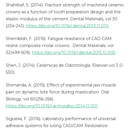
Shahrbaf, S. (2014). Fracture strength of machined ceramic
crowns as a function of tooth preparation design and the
elastic modulus of the cement. Dental Materials, vol 30
(234-241).
https://doi.org/10.1016/j.dental.2013.11.010
Shemblish, F. (2016). Fatigue resistance of CAD CAM
resine composite molar crowns . Dental Materials. vol
32(499-509).
https://doi.org/10.1016/j.dental.2015.12.005
Shen, J. (2014). Cerámicas de Odontología. Elsevier.vol 3 (1-
530).
Shimanda, A. (2015). Effect of experimental jaw muscle
pain on dynamic bite force during mastication. Oral
Biology. vol 60(256-266).
https://doi.org/10.1016/j.archoralbio.2014.11.001
Sigueira, F. (2016). Laboratory performance of universal
adhesive systems for luting CAD/CAM Restorative