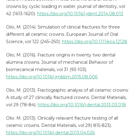
crowns by cyclic loading in water. journal of dentistry, vol
42 (1613-1620).
https://doi.org/10.1016/j.jdent.2014.08.013
Oilo, M. (2014). Simulation of clinical fractures for three
different all ceramic crowns. European Journal of Oral
Science, vol 122 (245–250).
https://doi.org/10.1111/eos.12128
Olio, M. (2016). Fracture origins in twenty two dental
alumina crowns. Journal of mechanical Behavior of
biomecanical materials, vol 31 (93-103).
https://doi.org/10.1016/j.jmbbm.2015.08.006
Olio, M. (2013). Fractographic analyss of all ceramic crowns:
A study of 27 clinically fractured crowns. Dental Materials,
vol 29 (78-84).
https://doi.org/10.1016/j.dental.2013.03.018
Olio. M. (2013). Clinically relavant fracture testing of all
ceramic crowns. Dental Materials, vol 29( 815-823).
https://doi.org/10.1016/j.dental.2013.04.026