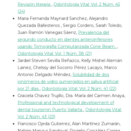
Revisión literaria
,
Odontología Vital: Vol. 2 Núm. 45
(24)
Maria Fernanda Maynard Sanchez, Alejandro
Quezada Ballesteros , Sergio Cordero, Sarah Toledo,
Juan Ramón Vanegas Sáenz,
Prevalencia del
segundo conducto en dientes anteroinferiores
usando Tomografía Computarizada Cone Beam.
,
Odontología Vital: Vol. 1 Núm. 38 (21)
Jardiel Steven Sevilla Reñazco, Kelly Mishel Alemán
Lainez, Chelssy del Socorro Pérez Lacayo, Marco
Antonio Delgado Méndez,
Solubilidad de dos
ionómeros de vidrio sumergidos en saliva artificial
por 21 días
,
Odontología Vital: Vol. 2 Núm. 41 (22)
Graciela Chavez Trujillo, Dra. María del Carmen Anaya,
Professional and technological development of
dental tourismin Puerto Vallarta
,
Odontología Vital:
Vol. 2 Núm. 43 (23)
Francisco Ojeda Gutierrez, Alan Martínez Zumarán,
Nahim Manzur Sandoval, Rogelio González Correa ,