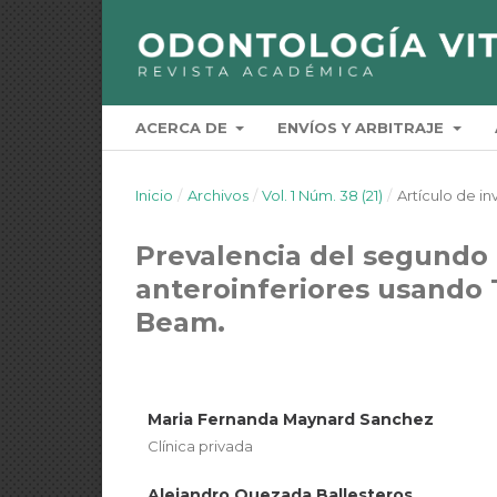
ACERCA DE
ENVÍOS Y ARBITRAJE
Inicio
/
Archivos
/
Vol. 1 Núm. 38 (21)
/
Artículo de in
Prevalencia del segundo
anteroinferiores usando
Beam.
Maria Fernanda Maynard Sanchez
Clínica privada
Alejandro Quezada Ballesteros