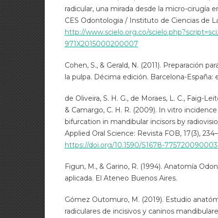
radicular, una mirada desde la micro-cirugía e
CES Odontologia / Instituto de Ciencias de La
http://www.scielo.org.co/scielo.php?script=sc
971X2015000200007
Cohen, S., & Gerald, N. (2011). Preparación par
la pulpa. Décima edición. Barcelona-España: 
de Oliveira, S. H. G., de Moraes, L. C., Faig-Leit
& Camargo, C. H. R. (2009). In vitro incidence
bifurcation in mandibular incisors by radiovisi
Applied Oral Science: Revista FOB, 17(3), 234
https://doi.org/10.1590/S1678-7757200900
Figun, M., & Garino, R. (1994). Anatomía Odon
aplicada. El Ateneo Buenos Aires.
Gómez Outomuro, M. (2019). Estudio anatóm
radiculares de incisivos y caninos mandibula