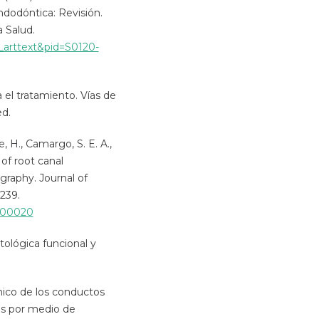
ndodóntica: Revisión.
 Salud.
i_arttext&pid=S0120-
a el tratamiento. Vías de
ed.
e, H., Camargo, S. E. A.,
 of root canal
ography. Journal of
–239.
0300020
tológica funcional y
ico de los conductos
res por medio de