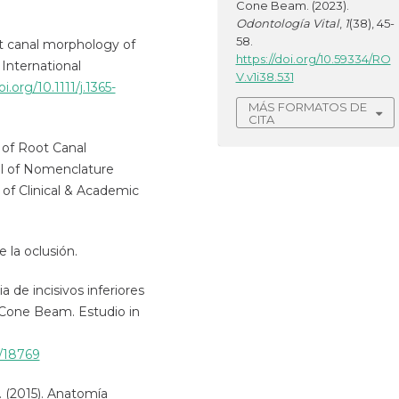
Cone Beam. (2023).
Odontología Vital
,
1
(38), 45-
58.
ot canal morphology of
https://doi.org/10.59334/RO
 International
V.v1i38.531
oi.org/10.1111/j.1365-
MÁS FORMATOS DE
CITA
n of Root Canal
l of Nomenclature
 of Clinical & Academic
 la oclusión.
a de incisivos inferiores
 Cone Beam. Estudio in
/18769
. (2015). Anatomía