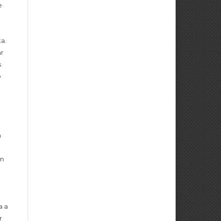
e
a.
r
s
o
n
o
on
a a
r