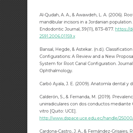
Al-Qudah, A. A., & Awawdeh, L. A. (2006). Ro
mandibular incisors in a Jordanian population.
Endodontic Journal, 39(11), 873–877.
https://d
2591.2006.01159.x
Bansal, Hegde, & Astekar. (n.d.). Classificatio
Configurations: A Review and a New Proposa
System for Root Canal Configuration. Journal
Ophthalmology.
Carbó Ayala, J. E. (2009). Anatomía dental y de
Calderón, S., & Fernanda, M. (2019). Prevalenci
unirradiculares con dos conductos mediante
vitro [Quito: UCE].
http://www.dspace.uce.edu.ec/handle/25000
Cardona-Castro, J. A., & Fernández-Grisaies, R