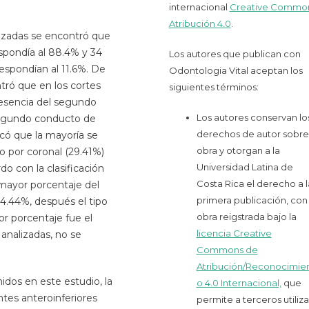
internacional
Creative Commo
Atribución 4.0
.
lizadas se encontró que
spondía al 88.4% y 34
Los autores que publican con
spondían al 11.6%. De
Odontologia Vital aceptan los
tró que en los cortes
siguientes términos:
resencia del segundo
Los autores conservan lo
segundo conducto de
derechos de autor sobre 
ficó que la mayoría se
obra y otorgan a la
o por coronal (29.41%)
Universidad Latina de
do con la clasificación
Costa Rica el derecho a l
mayor porcentaje del
primera publicación, con 
 4.44%, después el tipo
obra reigstrada bajo la
or porcentaje fue el
licencia Creative
 analizadas, no se
Commons de
Atribución/Reconocimie
idos en este estudio, la
o 4.0 Internacional,
que
tes anteroinferiores
permite a terceros utiliza