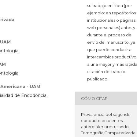
su trabajo en línea (por
ejemplo: en repositorios
privada
institucionales o páginas
web personales) antes y
durante el proceso de
- UAM
envío del manuscrito, ya
que puede conducir a
ontología
intercambios productivos
UAM
a una mayor y más rápid
citación del trabajo
ontología
publicado.
 Americana - UAM
ialidad de Endodoncia,
CÓMO CITAR
Prevalencia del segundo
conducto en dientes
anteroinferiores usando
Tomografía Computarizada