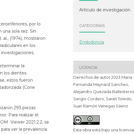
Artículo de investigación
roinferiores, por lo
CATEGORÍAS
una sola raíz. Sin
 al., (1974), mostraron
Endodoncia
adiculares en los
 investigaciones.
eterminar la
LICENCIA
n los dientes
Derechos de autor 2023 Maria
se, estos fueron
Fernanda Maynard Sanchez,
tadorizada (Cone
Alejandro Quezada Ballesteros 
Sergio Cordero, Sarah Toledo,
Juan Ramón Vanegas Sáenz
lizaron 293 piezas
or. Para realizar el
DICOM Viewer 2021.2.2, se
 para ver la prevalencia
Esta obra está bajo una licencia