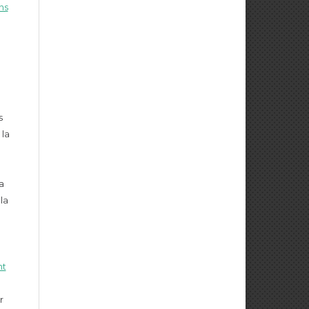
ns
s
la
a
la
nt
r