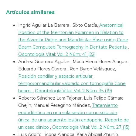
Artículos similares
Ingrid Aguilar La Barrera , Sixto García,
Anatomical
Position of the Mentonian Foramen in Relation to
the Alveolar Ridge and Mandibular Base using Cone
Beam Computed Tomography in Dentate Patients
,
Odontología Vital: Vol. 2 Núm. 41 (22)
Andrea Guerrero Aguilar , Maria Elena Flores Araque ,
Eduardo Flores Carrera , Ron Byron Velásquez,
Posición condilar y espacio articular
témporomandibular valorado con tomografía Cone
beam.
,
Odontología Vital: Vol. 2 Núm. 35 (19)
Roberto Sánchez Lara Tajonar, Luis Felipe Cámara
Chejin, Manuel Feregrino Méndez,
Tratamiento
endodóntico en una sola sesión como solución
única, de una aparente lesión endoperio. Reporte de
un caso clínico
,
Odontología Vital: Vol. 2 Núm. 27 (15)
Luis Adolfo Ticona Alanoca, Karla Abigail Zhunio