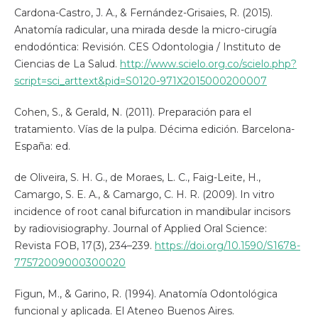
Cardona-Castro, J. A., & Fernández-Grisaies, R. (2015).
Anatomía radicular, una mirada desde la micro-cirugía
endodóntica: Revisión. CES Odontologia / Instituto de
Ciencias de La Salud.
http://www.scielo.org.co/scielo.php?
script=sci_arttext&pid=S0120-971X2015000200007
Cohen, S., & Gerald, N. (2011). Preparación para el
tratamiento. Vías de la pulpa. Décima edición. Barcelona-
España: ed.
de Oliveira, S. H. G., de Moraes, L. C., Faig-Leite, H.,
Camargo, S. E. A., & Camargo, C. H. R. (2009). In vitro
incidence of root canal bifurcation in mandibular incisors
by radiovisiography. Journal of Applied Oral Science:
Revista FOB, 17(3), 234–239.
https://doi.org/10.1590/S1678-
77572009000300020
Figun, M., & Garino, R. (1994). Anatomía Odontológica
funcional y aplicada. El Ateneo Buenos Aires.