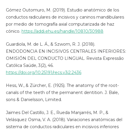
Gómez Outomuro, M. (2019). Estudio anatómico de los
conductos radiculares de incisivos y caninos mandibulares
por medio de tomografía axial computarizada de haz
cónico.
https://addi.ehu.es/handle/10810/30988
Guardiola, M. de L. Á., & Szwom, R. J. (2018).
ENDODONCIA EN INCISIVOS CENTRALES INFERIORES:
OMISIÓN DEL CONDUCTO LINGUAL. Revista Expressão
Católica Saúde, 3(2), 46.
https://doi.org/10.25191/recs.v3i2.2436
Hess, W., & Zürcher, E. (1925). The anatomy of the root-
canals of the teeth of the permanent dentition. J. Bale,
sons & Danielsson, Limited.
Jaimes Del Castillo, J. E., Rueda Manjarrés, M. P., &
Velásquez Osma, V. A. (2018). Variaciones anatómicas del
sistema de conductos radiculares en incisivos inferiores