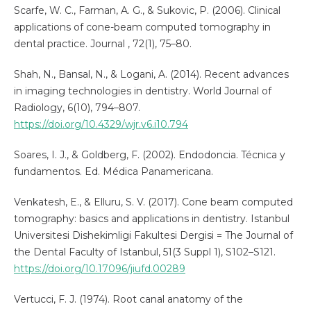
Scarfe, W. C., Farman, A. G., & Sukovic, P. (2006). Clinical
applications of cone-beam computed tomography in
dental practice. Journal , 72(1), 75–80.
Shah, N., Bansal, N., & Logani, A. (2014). Recent advances
in imaging technologies in dentistry. World Journal of
Radiology, 6(10), 794–807.
https://doi.org/10.4329/wjr.v6.i10.794
Soares, I. J., & Goldberg, F. (2002). Endodoncia. Técnica y
fundamentos. Ed. Médica Panamericana.
Venkatesh, E., & Elluru, S. V. (2017). Cone beam computed
tomography: basics and applications in dentistry. Istanbul
Universitesi Dishekimligi Fakultesi Dergisi = The Journal of
the Dental Faculty of Istanbul, 51(3 Suppl 1), S102–S121.
https://doi.org/10.17096/jiufd.00289
Vertucci, F. J. (1974). Root canal anatomy of the