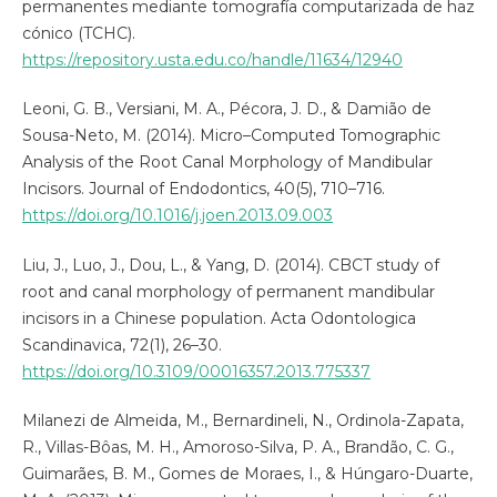
permanentes mediante tomografía computarizada de haz
cónico (TCHC).
https://repository.usta.edu.co/handle/11634/12940
Leoni, G. B., Versiani, M. A., Pécora, J. D., & Damião de
Sousa-Neto, M. (2014). Micro–Computed Tomographic
Analysis of the Root Canal Morphology of Mandibular
Incisors. Journal of Endodontics, 40(5), 710–716.
https://doi.org/10.1016/j.joen.2013.09.003
Liu, J., Luo, J., Dou, L., & Yang, D. (2014). CBCT study of
root and canal morphology of permanent mandibular
incisors in a Chinese population. Acta Odontologica
Scandinavica, 72(1), 26–30.
https://doi.org/10.3109/00016357.2013.775337
Milanezi de Almeida, M., Bernardineli, N., Ordinola-Zapata,
R., Villas-Bôas, M. H., Amoroso-Silva, P. A., Brandão, C. G.,
Guimarães, B. M., Gomes de Moraes, I., & Húngaro-Duarte,