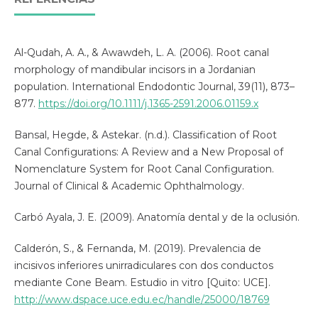
Al-Qudah, A. A., & Awawdeh, L. A. (2006). Root canal
morphology of mandibular incisors in a Jordanian
population. International Endodontic Journal, 39(11), 873–
877.
https://doi.org/10.1111/j.1365-2591.2006.01159.x
Bansal, Hegde, & Astekar. (n.d.). Classification of Root
Canal Configurations: A Review and a New Proposal of
Nomenclature System for Root Canal Configuration.
Journal of Clinical & Academic Ophthalmology.
Carbó Ayala, J. E. (2009). Anatomía dental y de la oclusión.
Calderón, S., & Fernanda, M. (2019). Prevalencia de
incisivos inferiores unirradiculares con dos conductos
mediante Cone Beam. Estudio in vitro [Quito: UCE].
http://www.dspace.uce.edu.ec/handle/25000/18769