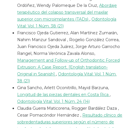
Ordóñez, Wendy Palomeque De la Cruz,
Abordaje
terapéutico del colapso transversal del maxilar
superior con microimplantes (TADs)
,
Odontología
Vital: Vol. 1 Núm. 38 (21)
Francisco Ojeda Gutierrez, Alan Martínez Zumarán,
Nahim Manzur Sandoval , Rogelio González Correa,
Juan Francisco Ojeda Juárez, Jorge Arturo Garrocho
Rangel, Norma Verónica Zavala Alonso,
Management and Follow-up of Orthodontic Forced
Extrusion: A Case Report. [English translation-
Original in Spanish]
,
Odontología Vital: Vol. 1 Núm.
38 (21)
Gina Sancho, Arlett Oconitrillo, Mayid Barzuna,
Longitud de las piezas dentales en Costa Rica
,
Odontología Vital: Vol. 1 Núm. 24 (14)
Claudia Guerra Maticorena, Rogger Bardález Daza ,
Cesar Pomacóndor Hernández ,
Resultado clínico de
sobredentaduras superiores según el número de