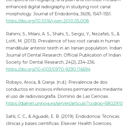
enhanced digital radiography in studying root canal
morphology. Journal of Endodontia, 36(9), 1547–1551.
https://doi.org/10.1016/j.joen.2010.05.008
Rahimi, S., Milani, A. S., Shahi, S., Sergiz, Y., Nezafati, S., &
Lotfi, M. (2013). Prevalence of two root canals in human
mandibular anterior teeth in an Iranian population. Indian
Journal of Dental Research: Official Publication of Indian
Society for Dental Research, 24(2), 234–236.
https://doi.org/10.4103/0970-9290.116694
Robayo, Aroca, & Granja. (n.d.). Prevalencia de dos
conductos en incisivos inferiores permanentes mediante
el uso de radiovisiografía. Dominio de Las Ciencias.
https://dialnet.unirioja.es/servlet/articulo?codigo=5802910
Sahli, C. C., & Aguadé, E. B. (2019). Endodoncia: Técnicas
clínicas y bases científicas. Elsevier Health Sciences.