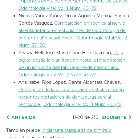
implantes dentales en pacientes edéntulos totales
,
Odontología Vital: Vol. 1 Núm. 40 (22)
Nicolas Yáñez Yáñez, Omar Aguilera Medina, Sandra
Cortés Vásquez,
Comparación en técnica al nervio
alveolar inferior en estudiantes de Odontología de
diferente año académico.
,
Odontología Vital: Vol. 2
Núm. 37 (20)
Kryscia Bell, José Mario Chon Him Guzmán,
Flujo
digital desde la planificación hasta la rehabilitación
de un implante dental: Reporte de caso clínico
,
Odontología Vital: Vol. 2 Núm. 43 (23)
Ana Isabel Rios López, Dante Alcántara Chávez,
Percepción de la calidad de vida y satisfacción en
pacientes portadores de dentaduras parcial
removible
,
Odontología Vital: Vol. 1 Núm. 40 (22)
ANTERIOR
11-20 de 210
SIGUIENTE
También puede
Iniciar una búsqueda de similitud
avanzada
para este artículo.