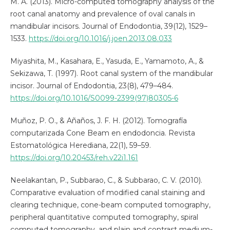
M. A. (2013). Micro-computed tomography analysis of the
root canal anatomy and prevalence of oval canals in
mandibular incisors. Journal of Endodontia, 39(12), 1529–
1533.
https://doi.org/10.1016/j.joen.2013.08.033
Miyashita, M., Kasahara, E., Yasuda, E., Yamamoto, A., &
Sekizawa, T. (1997). Root canal system of the mandibular
incisor. Journal of Endodontia, 23(8), 479–484.
https://doi.org/10.1016/S0099-2399(97)80305-6
Muñoz, P. O., & Añaños, J. F. H. (2012). Tomografía
computarizada Cone Beam en endodoncia. Revista
Estomatológica Herediana, 22(1), 59–59.
https://doi.org/10.20453/reh.v22i1.161
Neelakantan, P., Subbarao, C., & Subbarao, C. V. (2010).
Comparative evaluation of modified canal staining and
clearing technique, cone-beam computed tomography,
peripheral quantitative computed tomography, spiral
computed tomography, and plain and contrast medium-