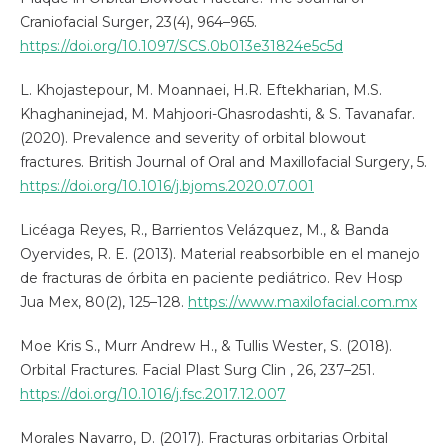
Craniofacial Surger, 23(4), 964–965.
https://doi.org/10.1097/SCS.0b013e31824e5c5d
L. Khojastepour, M. Moannaei, H.R. Eftekharian, M.S.
Khaghaninejad, M. Mahjoori-Ghasrodashti, & S. Tavanafar.
(2020). Prevalence and severity of orbital blowout
fractures. British Journal of Oral and Maxillofacial Surgery, 5.
https://doi.org/10.1016/j.bjoms.2020.07.001
Licéaga Reyes, R., Barrientos Velázquez, M., & Banda
Oyervides, R. E. (2013). Material reabsorbible en el manejo
de fracturas de órbita en paciente pediátrico. Rev Hosp
Jua Mex, 80(2), 125–128.
https://www.maxilofacial.com.mx
Moe Kris S., Murr Andrew H., & Tullis Wester, S. (2018).
Orbital Fractures. Facial Plast Surg Clin , 26, 237–251.
https://doi.org/10.1016/j.fsc.2017.12.007
Morales Navarro, D. (2017). Fracturas orbitarias Orbital