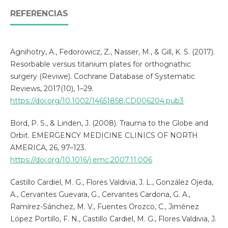
REFERENCIAS
Agnihotry, A., Fedorowicz, Z., Nasser, M., & Gill, K. S. (2017).
Resorbable versus titanium plates for orthognathic
surgery (Reviwe). Cochrane Database of Systematic
Reviews, 2017(10), 1–29.
https://doi.org/10.1002/14651858.CD006204.pub3
Bord, P. S., & Linden, J. (2008). Trauma to the Globe and
Orbit. EMERGENCY MEDICINE CLINICS OF NORTH
AMERICA, 26, 97–123.
https://doi.org/10.1016/j.emc.2007.11.006
Castillo Cardiel, M. G., Flores Valdivia, J. L., González Ojeda,
A., Cervantes Guevara, G., Cervantes Cardona, G. A.,
Ramírez-Sánchez, M. V., Fuentes Orozco, C., Jiménez
López Portillo, F. N., Castillo Cardiel, M. G., Flores Valdivia, J.