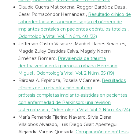
Claudia Guerra Maticorena, Rogger Bardález Daza ,
Cesar Pomacóndor Hernández ,
Resultado clínico de
sobredentaduras superiores según el número de
implantes dentales en pacientes edéntulos totales
,
Odontología Vital: Vol. 1 Núm. 40 (22)
Jefferson Castro Vasquez, Maribel Llanes Serantes,
Magda Zulay Bastidas Calva, Magaly Noemi
Jiménez Romero,
Prevalencia de trauma
dentoalveolar en la parroquia urbana Hermano
Miguel
,
Odontología Vital: Vol. 2 Núm. 35 (19)
Bárbara A. Espinoza, Rosella V.Camere,
Resultados
clínicos de la rehabilitación oral con
prótesis completas implanto-asistidas en pacientes
con enfermedad de Parkinson: una revisión
sistematizada
,
Odontología Vital: Vol. 2 Núm. 45 (24)
María Fernanda Tijerino Navarro, Silvia Elena
Villalobos Alvarado, Luis Diego Giralt Apéstegui,
Alejandra Vargas Quesada,
Comparación de prótesis