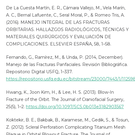
De La Cuesta Martín, E. R., Cámara Vallejo, M., Vela Marín,
A. C., Bernal Lafuente, C., Seral Moral, P., & Romeo Tris, A.
(2016). MANEJO INTEGRAL DE LAS FRACTURAS
ORBITARIAS. HALLAZGOS RADIOLÓGICOS, TÉCNICAS Y
MATERIALES QUIRÚRGICOS Y EVALUACIÓN DE
COMPLICACIONES. ELSEVIER ESPAÑA, 58, 1–58.
Fernando, G., Ramírez, M., & Unda, P. (2014, December).
Manejo de las Fracturas Panfaciales. Revisión Bibliográfica.
Repositorio Digital USFQ, 1–337.
https://repositorio.usfq.edu.ec/bitstream/23000/7443/1/11259
Hwang, K., Joon Kim, H., & Lee, H. S. (2013). Blow-In
Fracture of the Orbit. The Journal of Craniofacial Surgery,
25(5), 1–2.
https://doi.org/10.1097/SCS.0b013e3182903567
Koktekir, B. E., Bakbak, B., Karamese, M., Gedik, S., & Tosun,
Z. (2012). Scleral Perforation Complicating Titanium Mesh
Plaque in Orbital Blowout Fracture. The Journal of