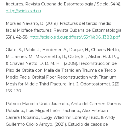
fractures. Revista Cubana de Estomatología / Scielo, 54(4).
http://scielo.sld.cu
Morales Navarro, D. (2018). Fracturas del tercio medio
facial Midface fractures. Revista Cubana de Estomatología,
55(1), 42–58.
http://scielo.sld.cu/pdf/est/v55n1/a06_1388.pdf
Olate, S., Pablo, J., Herdener, A., Duque, H., Chaves Netto,
M., Jaimes, M., Mazzonetto, R., Olate, S. ;, Alister, H. J. P. ;,
& Chaves Netto, D. D. M. H. ; (2008). Reconstrucción de
Piso de Orbita con Malla de Titanio en Trauma de Tercio
Medio Facial Orbital Floor Reconstruction with Titanium
Mesh for Middle Third Fracture. Int. J. Odontostomat, 2(2),
163–170.
Patricio Marcelo Unda Jaramillo., Anita del Carmen Ramos
Robalino., Luis Miguel León Pachano., Alex Esteban
Carrera Robalino., Luigy Wladimir Lorenty Ruiz., & Andy
Guillermo Criollo Arroyo. (2021). Estudio de casos de