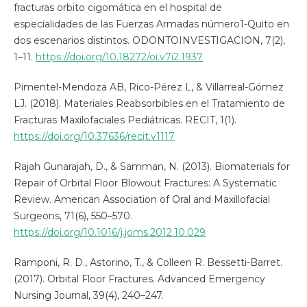
fracturas orbito cigomática en el hospital de
especialidades de las Fuerzas Armadas número1-Quito en
dos escenarios distintos. ODONTOINVESTIGACION, 7(2),
1–11.
https://doi.org/10.18272/oi.v7i2.1937
Pimentel-Mendoza AB, Rico-Pérez L, & Villarreal-Gómez
LJ. (2018). Materiales Reabsorbibles en el Tratamiento de
Fracturas Maxilofaciales Pediátricas. RECIT, 1(1).
https://doi.org/10.37636/recit.v1117
Rajah Gunarajah, D., & Samman, N. (2013). Biomaterials for
Repair of Orbital Floor Blowout Fractures: A Systematic
Review. American Association of Oral and Maxillofacial
Surgeons, 71(6), 550–570.
https://doi.org/10.1016/j.joms.2012.10.029
Ramponi, R. D., Astorino, T., & Colleen R. Bessetti-Barret.
(2017). Orbital Floor Fractures. Advanced Emergency
Nursing Journal, 39(4), 240–247.