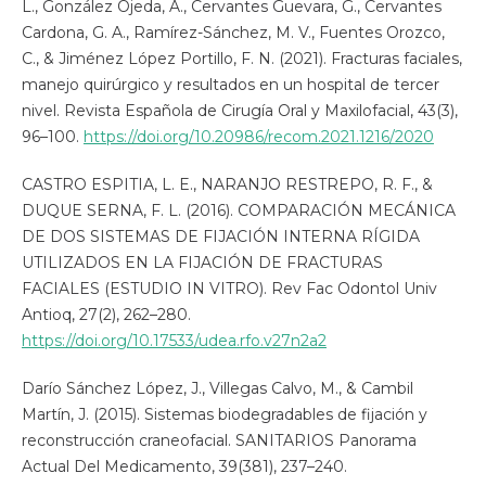
L., González Ojeda, A., Cervantes Guevara, G., Cervantes
Cardona, G. A., Ramírez-Sánchez, M. V., Fuentes Orozco,
C., & Jiménez López Portillo, F. N. (2021). Fracturas faciales,
manejo quirúrgico y resultados en un hospital de tercer
nivel. Revista Española de Cirugía Oral y Maxilofacial, 43(3),
96–100.
https://doi.org/10.20986/recom.2021.1216/2020
CASTRO ESPITIA, L. E., NARANJO RESTREPO, R. F., &
DUQUE SERNA, F. L. (2016). COMPARACIÓN MECÁNICA
DE DOS SISTEMAS DE FIJACIÓN INTERNA RÍGIDA
UTILIZADOS EN LA FIJACIÓN DE FRACTURAS
FACIALES (ESTUDIO IN VITRO). Rev Fac Odontol Univ
Antioq, 27(2), 262–280.
https://doi.org/10.17533/udea.rfo.v27n2a2
Darío Sánchez López, J., Villegas Calvo, M., & Cambil
Martín, J. (2015). Sistemas biodegradables de fijación y
reconstrucción craneofacial. SANITARIOS Panorama
Actual Del Medicamento, 39(381), 237–240.