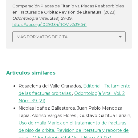
Comparación Placas de Titanio vs. Placas Reabsorbibles
en Fracturas de Orbita: Revisión de Literatura. (2023).
Odontología Vital
,
2
(39), 27-39.
https://doi.org/10.59334/ROV.v2i39.541
MÁS FORMATOS DE CITA
Artículos similares
Rosaelena del Valle Granados,
Editorial - Tratamiento
de las fracturas orbitarias
,
Odontología Vital: Vol. 2
Núm. 39 (21)
Nicolas Ibañez Ballesteros, Juan Pablo Mendoza
Tapia, Alonso Vargas Flores , Gustavo Gazitua Larrain,
Uso de malla Marlex en el tratamiento de fracturas
de piso de orbita. Revision de literatura y reporte de
caso.
,
Odontología Vital: Vol. 1 Núm. 42 (23)