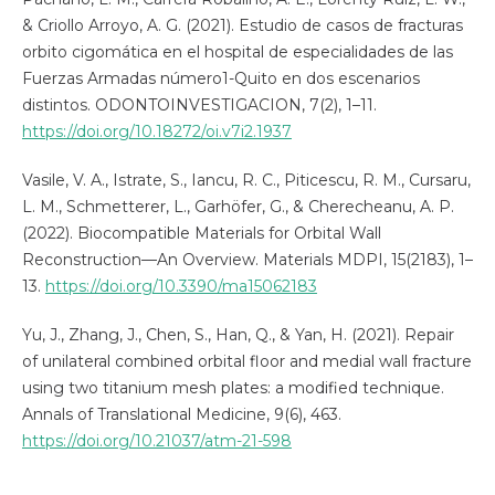
& Criollo Arroyo, A. G. (2021). Estudio de casos de fracturas
orbito cigomática en el hospital de especialidades de las
Fuerzas Armadas número1-Quito en dos escenarios
distintos. ODONTOINVESTIGACION, 7(2), 1–11.
https://doi.org/10.18272/oi.v7i2.1937
Vasile, V. A., Istrate, S., Iancu, R. C., Piticescu, R. M., Cursaru,
L. M., Schmetterer, L., Garhöfer, G., & Cherecheanu, A. P.
(2022). Biocompatible Materials for Orbital Wall
Reconstruction—An Overview. Materials MDPI, 15(2183), 1–
13.
https://doi.org/10.3390/ma15062183
Yu, J., Zhang, J., Chen, S., Han, Q., & Yan, H. (2021). Repair
of unilateral combined orbital floor and medial wall fracture
using two titanium mesh plates: a modified technique.
Annals of Translational Medicine, 9(6), 463.
https://doi.org/10.21037/atm-21-598