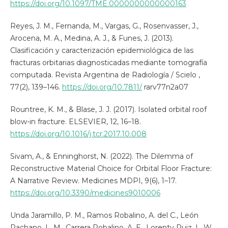
https://doi.org/10.1097/TME.0000000000000163
Reyes, J. M., Fernanda, M., Vargas, G., Rosenvasser, J.,
Arocena, M. A., Medina, A. J., & Funes, J. (2013).
Clasificación y caracterización epidemiológica de las
fracturas orbitarias diagnosticadas mediante tomografía
computada. Revista Argentina de Radiología / Scielo ,
77(2), 139–146.
https://doi.org/10.7811/
rarv77n2a07
Rountree, K. M., & Blase, J. J. (2017). Isolated orbital roof
blow-in fracture. ELSEVIER, 12, 16–18.
https://doi.org/10.1016/j.tcr.2017.10.008
Sivam, A., & Enninghorst, N. (2022). The Dilemma of
Reconstructive Material Choice for Orbital Floor Fracture:
A Narrative Review. Medicines MDPI, 9(6), 1–17.
https://doi.org/10.3390/medicines9010006
Unda Jaramillo, P. M., Ramos Robalino, A. del C., León
Pachano, L. M., Carrera Robalino, A. E., Lorenty Ruiz, L. W.,