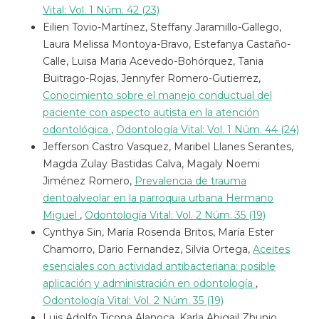
Vital: Vol. 1 Núm. 42 (23)
Eilien Tovio-Martínez, Steffany Jaramillo-Gallego,
Laura Melissa Montoya-Bravo, Estefanya Castaño-
Calle, Luisa Maria Acevedo-Bohórquez, Tania
Buitrago-Rojas, Jennyfer Romero-Gutierrez,
Conocimiento sobre el manejo conductual del
paciente con aspecto autista en la atención
odontológica
,
Odontología Vital: Vol. 1 Núm. 44 (24)
Jefferson Castro Vasquez, Maribel Llanes Serantes,
Magda Zulay Bastidas Calva, Magaly Noemi
Jiménez Romero,
Prevalencia de trauma
dentoalveolar en la parroquia urbana Hermano
Miguel
,
Odontología Vital: Vol. 2 Núm. 35 (19)
Cynthya Sin, María Rosenda Britos, María Ester
Chamorro, Dario Fernandez, Silvia Ortega,
Aceites
esenciales con actividad antibacteriana: posible
aplicación y administración en odontología
,
Odontología Vital: Vol. 2 Núm. 35 (19)
Luis Adolfo Ticona Alanoca, Karla Abigail Zhunio