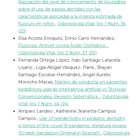
Asociación del nivel de conocimiento de los padres
sobre el uso de pastas dentales con las
características asociadas a la ingesta estimada de
fluoruro en niños
,
Odontología Vital: Vol. 1 Núm. 36
(20)
Elsa Acosta Enriquez, Ennio Carro Hernández,
Fluorosis. Antivet contra Ácido Clorhídrico.
,
Odontología Vital: Vol. 2 Núm. 37 (20)
Fernanda Ortega López, Italo Santiago Latacela-
Lojano , Ligia Abigail Vásquez- Parra , Brayan
Santiago Escobar-Hernández, Angel Aurelio
Morocho-Macas,
Manejo de conducta en pacientes
pediátricos usando inteligencia artificial vs Técnicas
Convencionales. Revisión Sistemática.
,
Odontología
Vital: Vol. 1 Núm. 44 (24)
Amparo Landeo , Katherine Jeanette Campos
Campos ,
Use of teledentistry in pediatric dentistry
in times of the covid-19 pandemic: literature review
[English translation-Original in Spanish]
,
Odontología