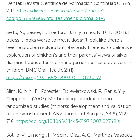
Dental: Revista Científica de Formación Continuada, 18(4),
7-13.
https://dialnet.unirioja.es/servlet/articulo?
codigo=8193660&info=resumen&idioma=SPA
Seifo, N.; Cassie, H.; Radford, J. R. y Innes, N. P. T. (2021). I
guess it looks worse to me, it doesn’t look like there’s
been a problem solved but obviously there is: a qualitative
exploration of children’s and their parents’ views of silver
diamine fluoride for the management of carious lesions in
children. BMC Oral Health, 21(1).
https://doi.org/10.1186/S12903-021-01730-W
Slim, K.; Nini, E.; Forestier, D.; Kwiatkowski, F.; Panis, Y. y
Chipponi, J. (2003). Methodological index for non-
randomized studies (minors): development and validation
of a new instrument. ANZ Journal of Surgery, 73(9), 712-
716.
https://doi.org/10.1046/J.1445-2197.2003.02748.X
Sotillo, V.; Limongi, I.; Medina Díaz, A. C.; Martínez Vásquez,