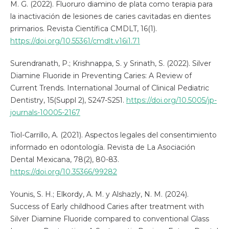
M. G. (2022). Fluoruro diamino de plata como terapia para
la inactivación de lesiones de caries cavitadas en dientes
primarios. Revista Científica CMDLT, 16(1).
https://doi.org/10.55361/cmdlt.v16i1.71
Surendranath, P.; Krishnappa, S. y Srinath, S. (2022). Silver
Diamine Fluoride in Preventing Caries: A Review of
Current Trends. International Journal of Clinical Pediatric
Dentistry, 15(Suppl 2), S247-S251.
https://doi.org/10.5005/jp-
journals-10005-2167
Tiol-Carrillo, A. (2021). Aspectos legales del consentimiento
informado en odontología. Revista de La Asociación
Dental Mexicana, 78(2), 80-83.
https://doi.org/10.35366/99282
Younis, S. H.; Elkordy, A. M. y Alshazly, N. M. (2024).
Success of Early childhood Caries after treatment with
Silver Diamine Fluoride compared to conventional Glass