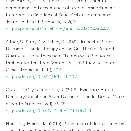
Alshammari, B. H. y López, J. N. J. (2019). Parental
perceptions and acceptance of silver diamine fluoride
treatment in Kingdom of Saudi Arabia. International
Journal of Health Sciences, 13(2), 25.
https://pmc.ncbi.nlm.nih.gov/articles/PMC6436445/
Altner, S.; Stroj, D. y Bekes, K. (2022). Impact of Silver
Diamine Fluoride Therapy on the Oral Health-Related
Quality of Life of Preschool Children with Behavioral
Problems after Three Months: A Pilot Study. Journal of
Clinical Medicine, 11(11), 3071.
https://doi.org/10.3390/JCM11113071
Crystal, Y. O. y Niederman, R. (2019). Evidence-Based
Dentistry Update on Silver Diamine Fluoride. Dental Clinics
of North America, 63(1), 45-68.
https://doi.org/10.1016/J.CDEn.2018.08.011
Horst, J. y Heima, M. (2019). Prevention of dental caries by
silver diamine fluoride. Compendium of Continuing