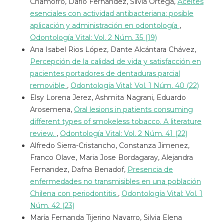
Chamorro, Dario Fernandez, Silvia Ortega,
Aceites
esenciales con actividad antibacteriana: posible
aplicación y administración en odontología
,
Odontología Vital: Vol. 2 Núm. 35 (19)
Ana Isabel Rios López, Dante Alcántara Chávez,
Percepción de la calidad de vida y satisfacción en
pacientes portadores de dentaduras parcial
removible
,
Odontología Vital: Vol. 1 Núm. 40 (22)
Elsy Lorena Jerez, Ashmita Nagrani, Eduardo
Arosemena,
Oral lesions in patients consuming
different types of smokeless tobacco. A literature
review.
,
Odontología Vital: Vol. 2 Núm. 41 (22)
Alfredo Sierra-Cristancho, Constanza Jimenez,
Franco Olave, Maria Jose Bordagaray, Alejandra
Fernandez, Dafna Benadof,
Presencia de
enfermedades no transmisibles en una población
Chilena con periodontitis
,
Odontología Vital: Vol. 1
Núm. 42 (23)
María Fernanda Tijerino Navarro, Silvia Elena