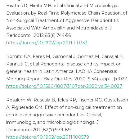
Hirata RD, Hirata MH, et al Clinical and Microbiologic
Evaluation, by Real-Time Polymerase Chain Reaction, of
Non-Surgical Treatment of Aggressive Periodontitis
Associated With Amoxicillin and Metronidazole. J
Periodontol. 2012;83(6):744-56.
https://doi.org/10.1902/jop.2011.110333
Romito GA, Feres M, Gamonal J, Gomez M, Carvajal P,
Pannuti C, et al Periodontal disease and its impact on
general health in Latin America: LAOHA Consensus
Meeting Report. Braz Oral Res. 2020; 9;34(supp1 1):e027.
https://doi.org/10.1590/1807-3107bor-2020.vol34.0027
Rosalem W, Rescala B, Teles RP, Fischer RG, Gustafsson
A, Figueredo CM. Effect of non-surgical treatment on
chronic and aggressive periodontitis: Clinical,
immunologic, and microbiologic findings. J
Periodontol.2011;82(7):979-89.
https://doi.org/10.1902/jop.2011.100579