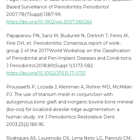
Based Surveillance of Periodontitis Periodontol
2007;78(7Suppl):1387-99.
https://doi.org/10.1902/jop.2007.060264
Papapanou PN, Sanz M, Buduneli N, Dietrich T, Feres M,
Fine DH, et. Periodontitis: Consensus report of work-
group 2 of the 2017World Workshop on the Classification
of Periodontal and Peri-Implant Diseases and Condi-tions.
J Periodontol.2018;89(Suppl 1):S173-S82.
https://doi.org/10.1002/JPER.17-0721
Proussaefs P, Lozada J, Kleinman A, Rohrer MD, McMillan
PJ. The use of titanium mesh in conjunction with
autogenous bone graft and inorganic bovine bone mineral
(bio-oss) for localized alveolar ridge augmentation: a
human study. Int J Periodontics Restorative Dent.
2003;23(2):185-95.
Rodrigues AS, Lourenção DS, Lima Neto LG, Pannuti CM,