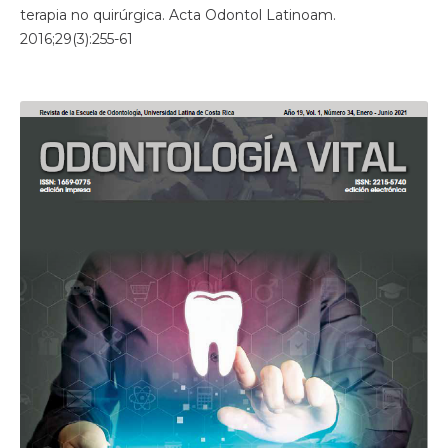
terapia no quirúrgica. Acta Odontol Latinoam.
2016;29(3):255-61