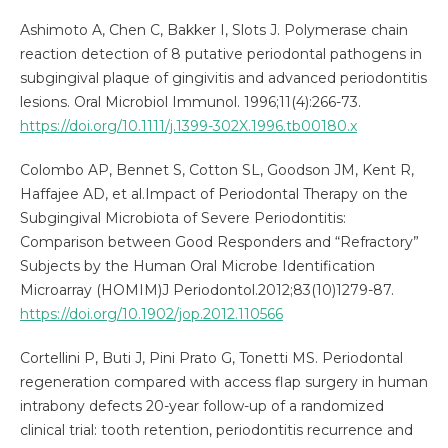
Ashimoto A, Chen C, Bakker I, Slots J. Polymerase chain
reaction detection of 8 putative periodontal pathogens in
subgingival plaque of gingivitis and advanced periodontitis
lesions. Oral Microbiol Immunol. 1996;11(4):266-73.
https://doi.org/10.1111/j.1399-302X.1996.tb00180.x
Colombo AP, Bennet S, Cotton SL, Goodson JM, Kent R,
Haffajee AD, et al.Impact of Periodontal Therapy on the
Subgingival Microbiota of Severe Periodontitis:
Comparison between Good Responders and “Refractory”
Subjects by the Human Oral Microbe Identification
Microarray (HOMIM)J Periodontol.2012;83(10)1279-87.
https://doi.org/10.1902/jop.2012.110566
Cortellini P, Buti J, Pini Prato G, Tonetti MS. Periodontal
regeneration compared with access flap surgery in human
intrabony defects 20-year follow-up of a randomized
clinical trial: tooth retention, periodontitis recurrence and