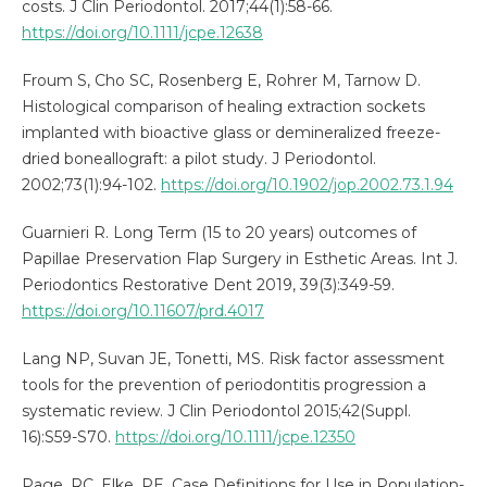
costs. J Clin Periodontol. 2017;44(1):58-66.
https://doi.org/10.1111/jcpe.12638
Froum S, Cho SC, Rosenberg E, Rohrer M, Tarnow D.
Histological comparison of healing extraction sockets
implanted with bioactive glass or demineralized freeze-
dried boneallograft: a pilot study. J Periodontol.
2002;73(1):94-102.
https://doi.org/10.1902/jop.2002.73.1.94
Guarnieri R. Long Term (15 to 20 years) outcomes of
Papillae Preservation Flap Surgery in Esthetic Areas. Int J.
Periodontics Restorative Dent 2019, 39(3):349-59.
https://doi.org/10.11607/prd.4017
Lang NP, Suvan JE, Tonetti, MS. Risk factor assessment
tools for the prevention of periodontitis progression a
systematic review. J Clin Periodontol 2015;42(Suppl.
16):S59-S70.
https://doi.org/10.1111/jcpe.12350
Page, RC, Elke, PE. Case Definitions for Use in Population‐