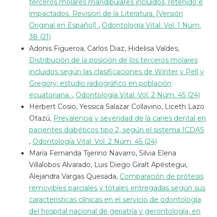
terceros molares mandibulares incluídos, retenido e
impactados. Revision de la Literatura. [Versión
Original en Español]
,
Odontología Vital: Vol. 1 Núm.
38 (21)
Adonis Figueroa, Carlos Diaz, Hidelisa Valdes,
Distribución de la posición de los terceros molares
incluidos según las clasificaciones de Winter y Pell y
Gregory: estudio radiográfico en población
ecuatoriana.
,
Odontología Vital: Vol. 2 Núm. 45 (24)
Herbert Cosio, Yessica Salazar Collavino, Liceth Lazo
Otazú,
Prevalencia y severidad de la caries dental en
pacientes diabéticos tipo 2, según el sistema ICDAS
,
Odontología Vital: Vol. 2 Núm. 45 (24)
María Fernanda Tijerino Navarro, Silvia Elena
Villalobos Alvarado, Luis Diego Giralt Apéstegui,
Alejandra Vargas Quesada,
Comparación de prótesis
removibles parciales y totales entregadas según sus
características clínicas en el servicio de odontología
del hospital nacional de geriatría y gerontología, en