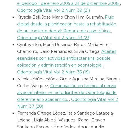
el período 1 de enero 2005 al 31 de diciembre 2008
,
Odontología Vital: Vol. 2 Núm. 39 (21)
Kryscia Bell, José Mario Chon Him Guzmán,
Flujo
digital desde la planificación hasta la rehabilitación
de un implante dental: Reporte de caso clínico
,
Odontología Vital: Vol. 2 Núm. 43 (23)
Cynthya Sin, María Rosenda Britos, María Ester
Chamorro, Dario Fernandez, Silvia Ortega,
Aceites
esenciales con actividad antibacteriana: posible
aplicación y administración en odontología
,
Odontología Vital: Vol. 2 Núm. 35 (19)
Nicolas Yáñez Yáñez, Omar Aguilera Medina, Sandra
Cortés Vásquez,
Comparación en técnica al nervio
alveolar inferior en estudiantes de Odontología de
diferente año académico.
,
Odontología Vital: Vol. 2
Núm. 37 (20)
Fernanda Ortega López, Italo Santiago Latacela-
Lojano , Ligia Abigail Vásquez- Parra , Brayan
Santiago Escobar-Hernández, Angel Aurelio