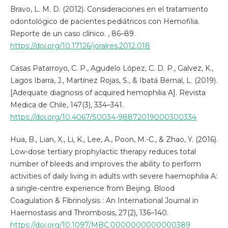
Bravo, L. M. D. (2012). Consideraciones en el tratamiento
odontológico de pacientes pediátricos con Hemofilia.
Reporte de un caso clínico. , 86–89.
https://doi.org/10.17126/joralres.2012.018
Casas Patarroyo, C. P., Agudelo López, C. D. P., Galvez, K.,
Lagos Ibarra, J., Martínez Rojas, S., & Ibatá Bernal, L. (2019).
[Adequate diagnosis of acquired hemophilia A]. Revista
Medica de Chile, 147(3), 334–341.
https://doi.org/10.4067/S0034-98872019000300334
Hua, B., Lian, X., Li, K., Lee, A., Poon, M.-C., & Zhao, Y. (2016).
Low-dose tertiary prophylactic therapy reduces total
number of bleeds and improves the ability to perform
activities of daily living in adults with severe haemophilia A:
a single-centre experience from Beijing. Blood
Coagulation & Fibrinolysis : An International Journal in
Haemostasis and Thrombosis, 27(2), 136–140.
https://doi.org/10.1097/MBC.0000000000000389