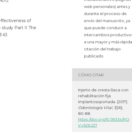
-470.
web personales) antes y
durante el proceso de
 effectiveness of
envío del manuscrito, ya
 study Part II The
que puede conducir a
3-61.
intercambios productivos
a una mayor y más rápid
citación del trabajo
publicado.
CÓMO CITAR
Injerto de cresta iliaca con
rehabilitación fija
implantosoportada. (2017).
Odontología Vital
,
1
(26),
80-88.
https://doi.org/10.59334/RO
V.v1i26.227