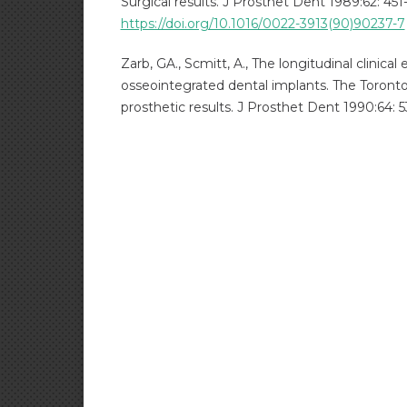
Surgical results. J Prosthet Dent 1989:62: 451
https://doi.org/10.1016/0022-3913(90)90237-7
Zarb, GA., Scmitt, A., The longitudinal clinical
osseointegrated dental implants. The Toronto
prosthetic results. J Prosthet Dent 1990:64: 5