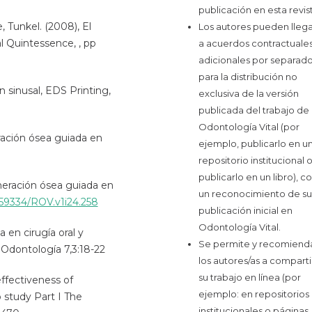
publicación en esta revist
, Tunkel. (2008), El
Los autores pueden llega
l Quintessence, , pp
a acuerdos contractuale
adicionales por separad
para la distribución no
n sinusal, EDS Printing,
exclusiva de la versión
publicada del trabajo de
Odontología Vital (por
eración ósea guiada en
ejemplo, publicarlo en u
repositorio institucional 
publicarlo en un libro), c
neración ósea guiada en
un reconocimiento de su
0.59334/ROV.v1i24.258
publicación inicial en
Odontología Vital.
ca en cirugía oral y
Se permite y recomiend
 Odontología 7,3:18-22
los autores/as a comparti
su trabajo en línea (por
 effectiveness of
ejemplo: en repositorios
 study Part I The
institucionales o páginas