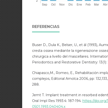
REFERENCIAS
Buser D., Dula K., Belser, U., et ál (1993), Aum
cresta ossea mediante la rigenerazione ossea
chirurgica a livello del mascellares. Internatio
Periodontics and Restorative Dentistry: 13(1): 
Chiapasco,M., Romeo, E., Rehabilitación imp
complejos, Editorial Amolca 2006, pp: 132,133, 1
288.
Jemt T. Implant treatment in resorbed edentu
Oral Impl Res 1993:4: 187-194.
https://doi.org/
0501.1993.040404.x