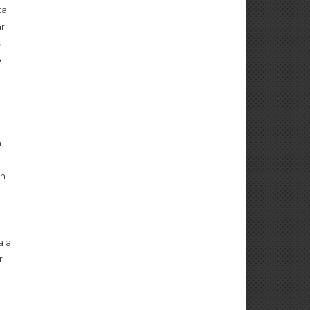
a.
r
s
o
n
o
on
a a
r