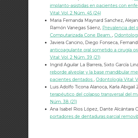
implanto-asistidas en pacientes con enf
Vital: Vol. 2 Núm. 45 (24)
Maria Fernanda Maynard Sanchez, Alejand
Ramón Vanegas Sáenz,
Prevalencia del
Computarizada Cone Beam.
,
Odontología
Javiera Cancino, Diego Fonseca, Fernan
anticoagulante oral sometido a cirugía ora
Vital: Vol. 2 Núm. 39 (21)
Ingrid Aguilar La Barrera, Sixto García Lin
reborde alveolar y la base mandibular 
pacientes dentados
,
Odontología Vital: V
Luis Adolfo Ticona Alanoca, Karla Abiga
terapéutico del colapso transversal del 
Núm. 38 (21)
Ana Isabel Rios López, Dante Alcántara 
portadores de dentaduras parcial removi