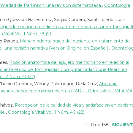
ermedad de Parkinson: una revisión sistematizada
,
Odontología
ro Quezada Ballesteros , Sergio Cordero, Sarah Toledo, Juan
 segundo conducto en dientes anteroinferiores usando Tomograf
 Vital: Vol. 1 Núm. 38 (21)
do Parada,
Manejo odontológico del paciente en tratamiento de
l: una revisión narrativa [Versión Original en Español]
,
Odontolog
ares,
Posición anatómica del agujero mentoniano en relación al
mediante el uso de Tomografías Computarizadas Cone Beam en
ol. 2 Núm. 41 (22)
il Zhunio Ordóñez, Wendy Palomeque De la Cruz,
Abordaje
maxilar superior con microimplantes (TADs)
,
Odontología Vital: Vol.
Chávez,
Percepción de la calidad de vida y satisfacción en pacien
ble
,
Odontología Vital: Vol. 1 Núm. 40 (22)
1-10 de 168
SIGUIEN