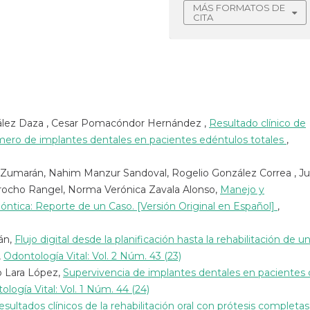
MÁS FORMATOS DE
CITA
dález Daza , Cesar Pomacóndor Hernández ,
Resultado clínico de
mero de implantes dentales en pacientes edéntulos totales
,
z Zumarán, Nahim Manzur Sandoval, Rogelio González Correa , J
rrocho Rangel, Norma Verónica Zavala Alonso,
Manejo y
ntica: Reporte de un Caso. [Versión Original en Español]
,
án,
Flujo digital desde la planificación hasta la rehabilitación de u
,
Odontología Vital: Vol. 2 Núm. 43 (23)
o Lara López,
Supervivencia de implantes dentales en pacientes
logía Vital: Vol. 1 Núm. 44 (24)
esultados clínicos de la rehabilitación oral con prótesis completas