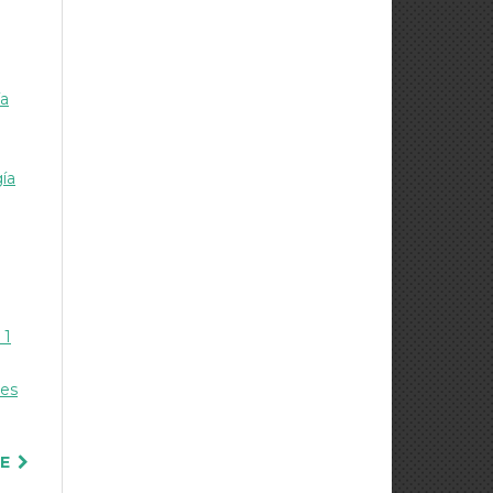
ía
ía
 1
tes
TE