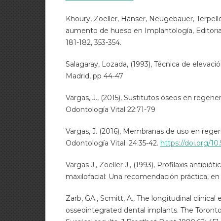
Khoury, Zoeller, Hanser, Neugebauer, Terpelle
aumento de hueso en Implantología, Editoria
181-182, 353-354.
Salagaray, Lozada, (1993), Técnica de elevació
Madrid, pp 44-47
Vargas, J., (2015), Sustitutos óseos en regen
Odontología Vital 22:71-79
Vargas, J. (2016), Membranas de uso en rege
Odontología Vital. 24:35-42.
https://doi.org/1
Vargas J., Zoeller J., (1993), Profilaxis antibióti
maxilofacial: Una recomendación práctica, en
Zarb, GA., Scmitt, A., The longitudinal clinical
osseointegrated dental implants. The Toronto