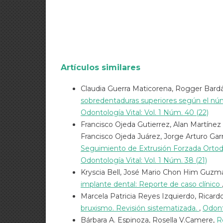
Artículos similares
Claudia Guerra Maticorena, Rogger Bar
sobredentaduras superiores según el nú
Odontología Vital: Vol. 1 Núm. 40 (22)
Francisco Ojeda Gutierrez, Alan Martíne
Francisco Ojeda Juárez, Jorge Arturo Ga
Seguimiento de Extrusión Forzada Ortodó
Odontología Vital: Vol. 1 Núm. 38 (21)
Kryscia Bell, José Mario Chon Him Guzm
implante dental: Reporte de caso clínico
Marcela Patricia Reyes Izquierdo, Ricard
bruxismo. Revisión sistematizada.
,
Odonto
Bárbara A. Espinoza, Rosella V.Camere,
R