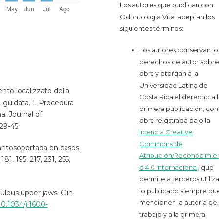
Los autores que publican con
Odontologia Vital aceptan los
siguientes términos:
Los autores conservan lo
derechos de autor sobre 
obra y otorgan a la
Universidad Latina de
ento localizzato della
Costa Rica el derecho a l
 guidata. 1. Procedura
primera publicación, con 
nal Journal of
obra reigstrada bajo la
29-45.
licencia Creative
Commons de
lantosoportada en casos
Atribución/Reconocimie
81, 195, 217, 231, 255,
o 4.0 Internacional,
que
permite a terceros utiliza
lo publicado siempre qu
lous upper jaws. Clin
mencionen la autoría del
10.1034/j.1600-
trabajo y a la primera