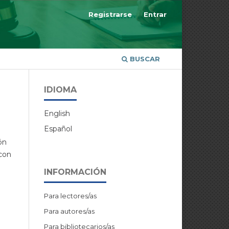
Registrarse
Entrar
BUSCAR
IDIOMA
English
Español
ón
 con
INFORMACIÓN
Para lectores/as
Para autores/as
Para bibliotecarios/as