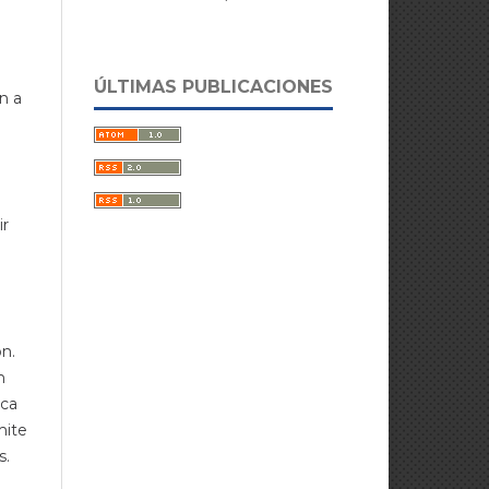
ÚLTIMAS PUBLICACIONES
n a
ir
ón.
n
ica
mite
s.