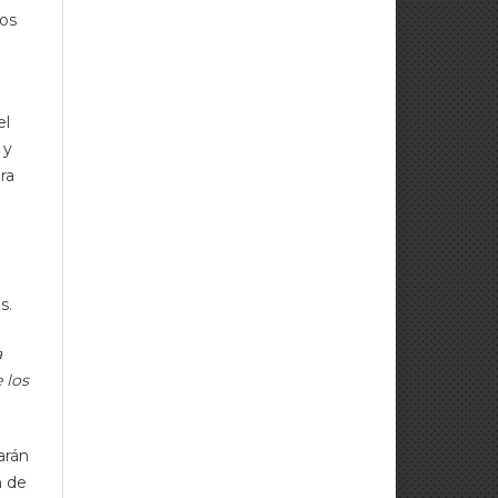
tos
el
 y
ra
s.
a
 los
arán
n de