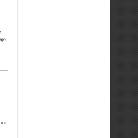
n
ajo
e
mbre