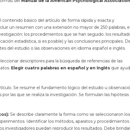
 normas del
Manual de la American Psychological Associatio
 el contenido básico del artículo de forma rápida y exacta y
 incluir un resumen con una extensión no mayor de 250 palabras, e
nvestigación; los procedimientos que se han seguido: los resultad
ación estadística, si es posible) y las conclusiones principales. 
es del estudio o las observaciones en idioma español e inglés.
eccionar descriptores para la búsqueda de referencias de las
datos.
Elegir cuatro palabras en español y en inglés
que ayu
artículo. Se resume el fundamento lógico del estudio u observació
s por las que se realiza la investigación. Se formulan las hipótesis
cos):
Se describe claramente la forma como se seleccionaron los
xperimentos. Identificar los métodos, aparatos y procedimientos
tros investigadores puedan reproducir los resultados. Debe brinda