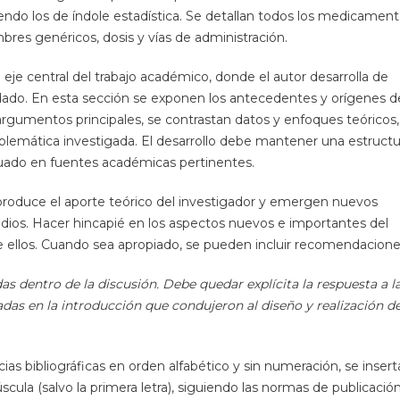
endo los de índole estadística. Se detallan todos los medicamen
mbres genéricos, dosis y vías de administración.
l eje central del trabajo académico, donde el autor desarrolla de
ado. En esta sección se exponen los antecedentes y orígenes d
 argumentos principales, se contrastan datos y enfoques teóricos,
roblemática investigada. El desarrollo debe mantener una estructu
cuado en fuentes académicas pertinentes.
produce el aporte teórico del investigador y emergen nuevos
udios. Hacer hincapié en los aspectos nuevos e importantes del
e ellos. Cuando sea apropiado, se pueden incluir recomendacione
as dentro de la discusión. Debe quedar explícita la respuesta a l
as en la introducción que condujeron al diseño y realización de
ias bibliográficas en orden alfabético y sin numeración, se insert
scula (salvo la primera letra), siguiendo las normas de publicació