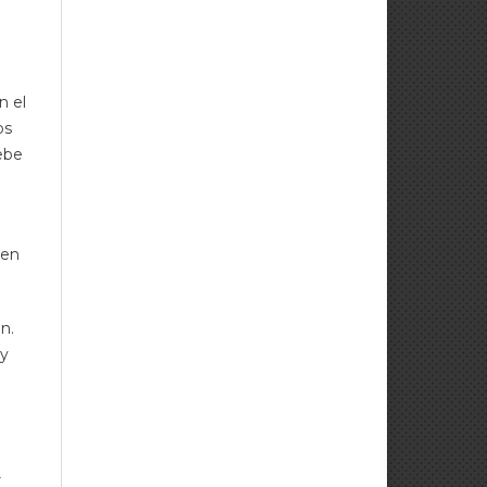
n
n el
os
Debe
den
n.
 y
r