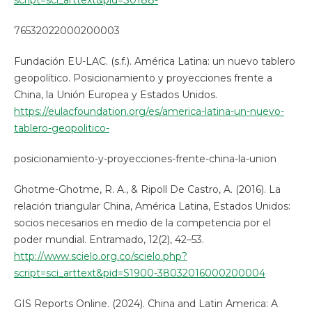
script=sci_arttext&pid=S0188-
76532022000200003
Fundación EU-LAC. (s.f.). América Latina: un nuevo tablero
geopolítico. Posicionamiento y proyecciones frente a
China, la Unión Europea y Estados Unidos.
https://eulacfoundation.org/es/america-latina-un-nuevo-
tablero-geopolitico-
posicionamiento-y-proyecciones-frente-china-la-union
Ghotme-Ghotme, R. A., & Ripoll De Castro, A. (2016). La
relación triangular China, América Latina, Estados Unidos:
socios necesarios en medio de la competencia por el
poder mundial. Entramado, 12(2), 42–53.
http://www.scielo.org.co/scielo.php?
script=sci_arttext&pid=S1900-38032016000200004
GIS Reports Online. (2024). China and Latin America: A