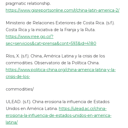
pragmatic relationship.
https://www.gisreportsonline.com/r/china-latin-america-2/
Ministerio de Relaciones Exteriores de Costa Rica. (s.f.).
Costa Rica y la iniciativa de la Franja y la Ruta.
https://www.rree.go.cr/?
sec=servicios&cat=prensa&cont=593&id=4180
Ríos, X. (s.f.). China, América Latina y la crisis de los
commodities. Observatorio de la Política China.
https://www.politica-china.org/china-america-latina-y-la-
crisis-de-los-
commodities/
ULEAD. (s.f.). China erosiona la influencia de Estados
Unidos en América Latina.
https://ulead.ac.cr/china-
erosiona-la-influencia-de-estados-unidos-en-america-
latina/