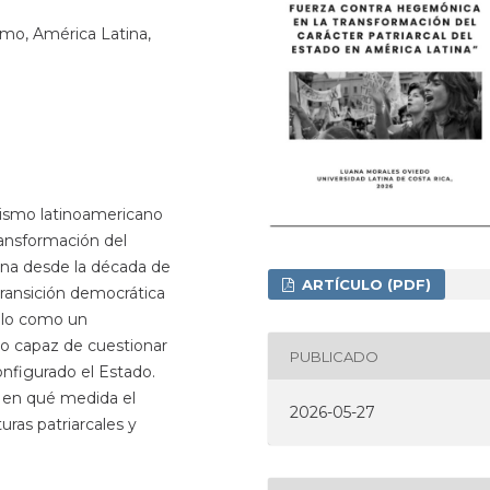
smo, América Latina,
inismo latinoamericano
ansformación del
tina desde la década de
ARTÍCULO (PDF)
transición democrática
olo como un
co capaz de cuestionar
PUBLICADO
onfigurado el Estado.
a en qué medida el
2026-05-27
ras patriarcales y