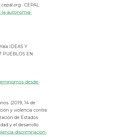
cepal.org . CEPAL.
2-la-autonomia-
 Yala IDEAS Y
7 PUEBLOS EN
-feminismos-desde-
os. (2019, 14 de
ión y violencia contra
ización de Estados
ad y el desarrollo.
lencia-discriminacion-