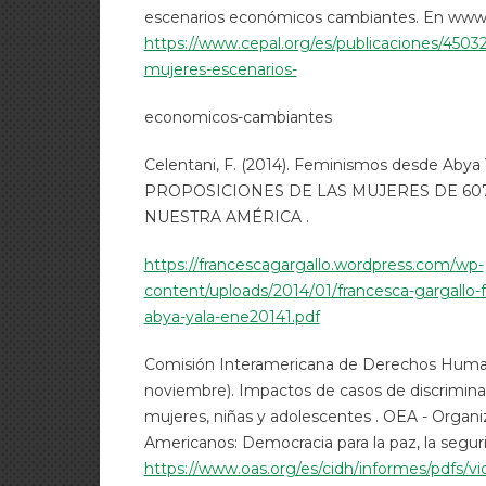
escenarios económicos cambiantes. En www.
https://www.cepal.org/es/publicaciones/4503
mujeres-escenarios-
economicos-cambiantes
Celentani, F. (2014). Feminismos desde Abya
PROPOSICIONES DE LAS MUJERES DE 60
NUESTRA AMÉRICA .
https://francescagargallo.wordpress.com/wp-
content/uploads/2014/01/francesca-gargallo
abya-yala-ene20141.pdf
Comisión Interamericana de Derechos Human
noviembre). Impactos de casos de discriminac
mujeres, niñas y adolescentes . OEA - Organ
Americanos: Democracia para la paz, la segurid
https://www.oas.org/es/cidh/informes/pdfs/vio