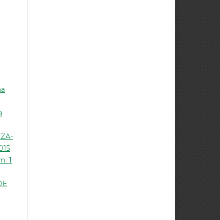
na
a
ZA-
015
m. 1
DE