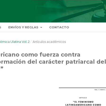
S
ENVÍOS Y REGLAS
CONTACTO
démica Ulatina Vol. 2
/
Artículos académicos
ricano como fuerza contra
rmación del carácter patriarcal de
a”