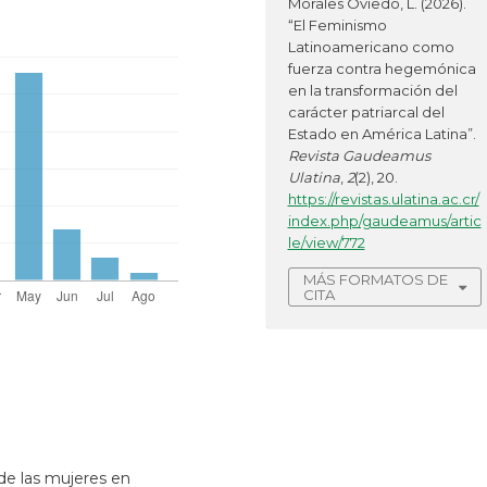
Morales Oviedo, L. (2026).
“El Feminismo
Latinoamericano como
fuerza contra hegemónica
en la transformación del
carácter patriarcal del
Estado en América Latina”.
Revista Gaudeamus
Ulatina
,
2
(2), 20.
https://revistas.ulatina.ac.cr/
index.php/gaudeamus/artic
le/view/772
MÁS FORMATOS DE
CITA
 de las mujeres en