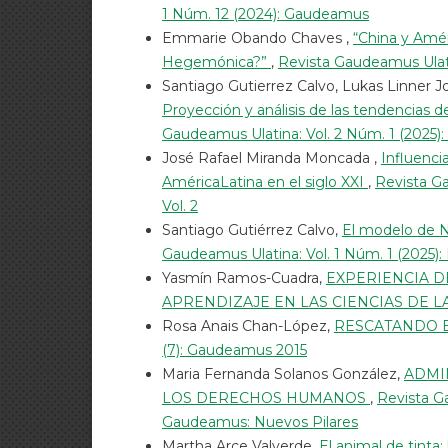
1 Núm. 12 (2024): Gaudeamus
Emmarie Obando Chaves ,
“China y Amér
Hegemónica?”
,
Revista Gaudeamus Ulatin
Santiago Gutierrez Calvo, Lukas Linner 
Proyección y análisis de las tendencias
Gaudeamus Ulatina: Vol. 2 Núm. 1 (2025):
José Rafael Miranda Moncada ,
Influenci
AméricaLatina en el siglo XXI
,
Revista Ga
Vol. 2
Santiago Gutiérrez Calvo,
El modelo de 
Gaudeamus Ulatina: Vol. 1 Núm. 1 (2025
Yasmín Ramos-Cuadra,
EXPERIENCIA D
APRENDIZAJE EN LAS CIENCIAS DE 
Rosa Anais Chan-López,
RESCATANDO E
(7): Gaudeamus 2015
Maria Fernanda Solanos González,
ADMI
LOS DERECHOS HUMANOS
,
Revista G
Gaudeamus: Nuevos Pilares
Martha Arce Valverde,
El animal de tinta