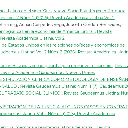
ica Latina en el siglo XXI: ¿Nuevo Socio Estratégico o Potencia
a: Vol. 2 Núm. 2 (2026): Revista Académica Ulatina Vol. 2
Johanning, Adrián Cespedes Vega, Jouseth Gordon Benavides,
 demográficas en la economía de América Latina
,
Revista
 Revista Académica Ulatina. Vol 2
a de Estados Unidos en las relaciones políticas y económicas de
udeamus Ulatina: Vol. 2 Núm. 2 (2026): Revista Académica Ulati
Naciones Unidas como garantía para promover el cambio
,
Revist
): Revista Académica Gaudeamus: Nuevos Pilares
E SIMULACIÓN CLÍNICA COMO METODOLOGÍA DE ENSEÑAN
LA SALUD
,
Revista Gaudeamus Ulatina: Núm. 1 (7): Gaudeamus 2
L TRABAJO SOCIAL CLÍNICO
,
Revista Gaudeamus Ulatina: Nú
NISTRACIÓN DE LA JUSTICIA: ALGUNOS CASOS EN CONTRA 
audeamus Ulatina: Vol. 1 Núm. 1 (2025): Revista Académica
: lengua, memoria y resistencia latinoamericana
,
Revista