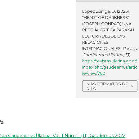
López Zúñiga, D. (2025).
“HEART OF DARKNESS”
(JOSEPH CONRAD) UNA
RESEÑA CRÍTICA PARA SU
LECTURA DESDE LAS
RELACIONES
INTERNACIONALES.
Revista
Gaudeamus Ulatina
,
1
(1).
https://revistas.ulatina.ac.cr/
index.php/gaudeamus/artic
le/view/702
MÁS FORMATOS DE
CITA
/a
sta Gaudeamus Ulatina: Vol. 1 Núm. 1 (11): Gaudemus 2022