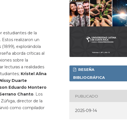
r estudiantes de la
. Estos realizaron un
s (1899), explorándola
seña aborda críticas al
xiones sobre la
ar lecturas a realidades
RESEÑA
studiantes;
Kristel Alina
BIBLIOGRÁFICA
 Nissy Duarte
lson Eduardo Montero
 Serrano Chanto
. Los
PUBLICADO
Zúñiga, director de la
 sirvió como compilador
2025-09-14