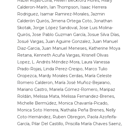
Hazel Rojas-Loría, Hellen Beckford Flores, Hilary
Calderon-Marín, Ian Thompson, Isaac Herrera
Rodriguez, Isamar Ramirez-Morales, Jazmin
Calderón Quirós, Jimena Ortega Coto, Jonathan
Skotak, Jorge López Sandoval, Jose Luis Molina-
Quirós, Jose Pablo Guzman García, Josue Silva Días,
Josué Vargas, Juan Aguirre Gonzalez, Juan Manuel
Diaz-Garcia, Juan Manuel Meneses, Katherine Moya
Retana, Kenneth Acuña Vargas, Krisnell Olivas
Lopez, L. Andrés Méndez-Mora, Laura Vanessa
Prado-Rojas, Linda Perez-Crespo, Marco Tulio
Oropezca, Mardy Morales Cerdas, María Celeste
Romero Calderon, María José Muñoz-Bejarano,
Mariano Castro, Mariela Gómez-Romero, Maripaz
Roldán, Melissa Mata, Melissa Fernandez-Brenes,
Michelle Bermúdez, Monica Chavarría-Picado,
Monica Soto Herrera, Nathalia Peña Brenes, Nelly
Coto-Hernández, Ruben Obregon, Paola Azofeifa-
García, Pilar Del Castillo, Priscilla María Chaves Saenz,