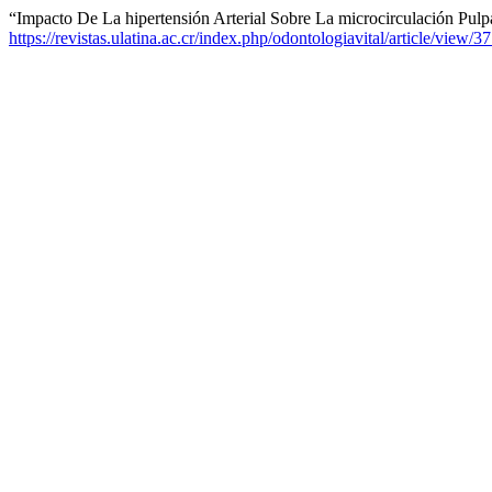
“Impacto De La hipertensión Arterial Sobre La microcirculación Pulp
https://revistas.ulatina.ac.cr/index.php/odontologiavital/article/view/3