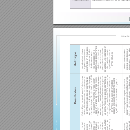
Web of Science
Edentulous (All Fields): ) Publicat
REVIS
saludables y la satisfacción 
implantes. La sobrevivencia 
soportadas en 4 implantes 
periimplantarias fueron 
4 implantes coloc
maxilar soportada por 
mostraron resultados  
signicativamente en 
Las sobredentaduras 
Una sobredentadura 
superiores con barra 
alta, las condiciones 
del paciente mejoró 
similares respecto a 
de los implantes fue 
las soportadas en 6 
Hallazgos
ambos grupos.
las soportadas por 6 implantes fue de 99.3% 
de los implantes en el grupo de 4 
diferencia signicativa entre ambos grupos. 
en ambos grupos fue de 100%. La condición 
0.24±0.32 mm, y en el grupo de 6 implantes 
soportadas por 4 implantes, mientras que 
De los 49 pacientes, 01 se retiró del ensayo 
fue de 0.25 ± 0.29 mm, no encontrándose 
La sobrevivencia de las sobredentaduras 
clínico, la sobrevivencia de implantes fue 
seguimiento de un año. La sobrevivencia 
de tejidos blandos no mostró diferencia 
de 100% en el caso de sobredentaduras 
ósea en el grupo de 4 implantes, fue de 
estable.  El confort del paciente mejoró 
(se perdió 01 implante), la reabsorción 
Todos los pacientes participaron del 
signicativamente en ambos grupos.
en ambos grupos, manteniéndose 
Resultados