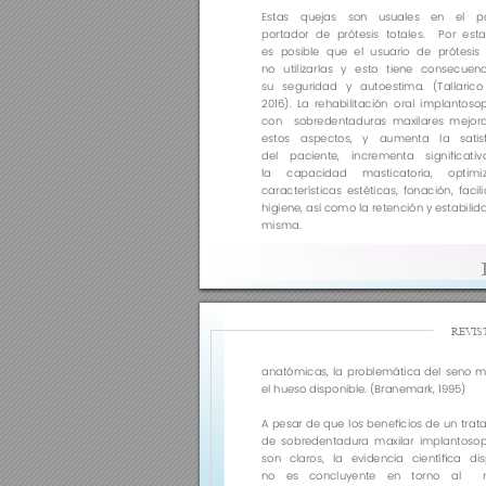
Estas quejas son usuales en el p
portador de prótesis totales.  Por esta
es posible que el usuario de prótesis
no utilizarlas y esto tiene consecuen
su seguridad y autoestima. (Tallarico 
2016). La rehabilitación oral implantoso
con  sobredentaduras maxilares mejor
estos aspectos, y aumenta la satis
del 
paciente, 
incrementa 
signicati
la capacidad masticatoria, optim
características estéticas, fonación, faci
higiene, así como la retención y estabilid
misma. 
REVIS
anatómicas, la problemática del seno ma
el hueso disponible. (Branemark, 1995)
A 
pesar 
de 
que 
los 
benecios 
de 
un 
trat
de sobredentadura maxilar implantoso
son 
claros, 
la 
evidencia 
cientíca 
dis
no es concluyente en torno al  