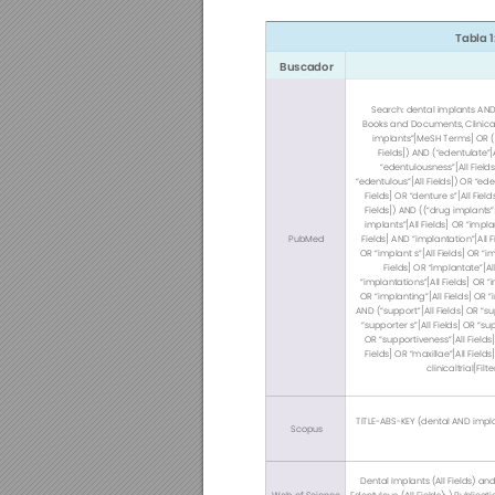
Tabla 
Buscador
Search: dental implants AND
Books and Documents, Clinical T
implants”[MeSH Terms] OR (“de
Fields]) AND (“edentulate”[A
“edentulousness”[All Field
“edentulous”[All Fields]) OR “ede
Fields] OR “denture s”[All Fie
Fields]) AND ((“drug implants”
implants”[All Fields] OR “impl
PubMed
Fields] AND “implantation”[All F
OR “implant s”[All Fields] OR “im
Fields] OR “implantate”[All
“implantations”[All Fields] OR “i
OR “implanting”[All Fields] OR “i
AND (“support”[All Fields] OR “su
“supporter s”[All Fields] OR “sup
OR “supportiveness”[All Fields
Fields] OR “maxillae”[All Field
clinicaltrial[Fil
TITLE-ABS-KEY (dental AND impl
Scopus
Dental Implants (All Fields) and 