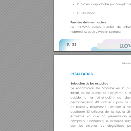
• 
C: Prótesis soportadas por 6 implante
• 
O: Resultado.
Fuentes de Información
Se utilizaron como fuentes de infor
Pubmed, Scopus y Web of Science.
RO
RO
P
.  32
REVIS
RESULTADOS 
Selección de los estudios 
Se encontraron 84 artículos en la b
inicial, de los cuales se excluyeron 41 a
debido a la eliminación de dupl
permanecieron 43 artículos para la r
de títulos y resúmenes. Posterior a es
quedaron 33 artículos de los cuales 23
excluidos, ya que no presentaban e
completo. Finalmente, 6 artículos cum
con los criterios de elegibilidad p