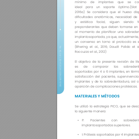
mínimo de implantes que se con
ideal para un soporte óptimo.(Slot 
2016a) Se considera que el hueso disp
dicultades 
anatómicas, 
necesidad 
de 
y estética facial, siguen siendo f
preponderantes que deben tomarse en 
al 
momento 
de 
planicar 
una 
sobreden
implantosoportada, ya que, actualmente,
un consenso en torno al protocolo es el
(Bhering et al., 2016; Daudt Polido et al
No. 40, Vol 1, 30-41 2024 I ISSN:2215-5740
Roccuzzo et al., 2012)
El objetivo de la presente revisión de lit
es de comparar las sobreden
soportadas por 4 o 6 implantes, en térmi
satisfacción del paciente, supervivencia
implantes y de la sobredentadura, así 
aparición de complicaciones protésicas.
MATERIALES Y MÉTODOS 
Se utilizó la estrategia PICO, que se des
la siguiente manera:
• 
P: Pacientes con sobreden
implantosoportadas superiores.
• 
I: Prótesis soportadas por 4 implantes