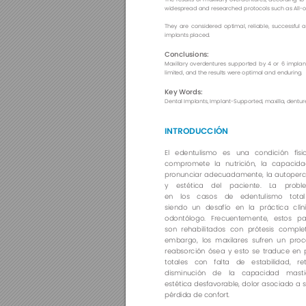
widespread and researched protocols such as All-on
They 
are 
considered 
optimal, 
reliable, 
successful 
a
implants placed.
Conclusions: 
Maxillary overdentures supported by 4 or 6 implant
limited, and the results were optimal and enduring.
Key Words: 
Dental Implants, Implant-Supported, maxilla, dentur
INTRODUCCIÓN
El edentulismo es una condición fís
compromete la nutrición, la capacid
pronunciar adecuadamente, la autoperc
y estética del paciente. La probl
en los casos de edentulismo tota
siendo un desafío en la práctica clín
odontólogo. Frecuentemente, estos pa
son rehabilitados con prótesis complet
embargo, los maxilares sufren un pro
reabsorción ósea y esto se traduce en p
totales con falta de estabilidad, re
disminución de la capacidad mastic
estética desfavorable, dolor asociado a s
pérdida de confort.  