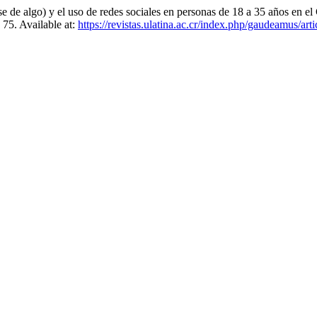
de algo) y el uso de redes sociales en personas de 18 a 35 años en el
. 75. Available at:
https://revistas.ulatina.ac.cr/index.php/gaudeamus/art