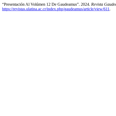
“Presentación Al Volúmen 12 De Gaudeamus”. 2024.
Revista Gaude
https://revistas.ulatina.ac.cr/index.php/gaudeamus/article/view/611
.